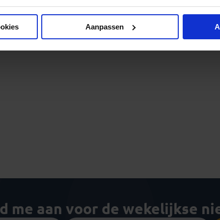
ookies
Aanpassen
A
ld me aan voor de wekelijkse n