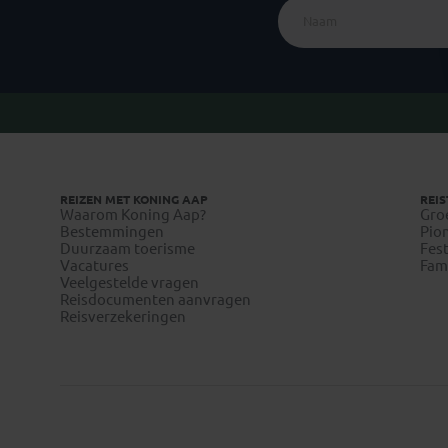
REIZEN MET KONING AAP
REIS
Waarom Koning Aap?
Gro
Bestemmingen
Pion
Duurzaam toerisme
Fest
Vacatures
Fami
Veelgestelde vragen
Reisdocumenten aanvragen
Reisverzekeringen