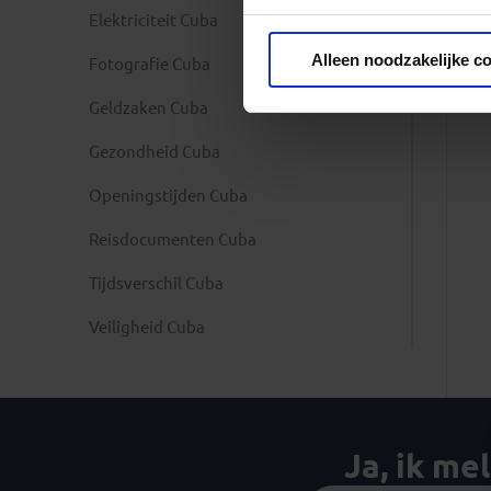
Elektriciteit Cuba
Privacy beleid
Alleen noodzakelijke c
Fotografie Cuba
Geldzaken Cuba
Gezondheid Cuba
Openingstijden Cuba
Reisdocumenten Cuba
Tijdsverschil Cuba
Veiligheid Cuba
Ja, ik me