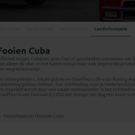
Georgië
(4)
Mexico
(4)
IJsland
(3)
Paraguay
(1)
Kosovo
(1)
Peru
(5)
Last minute reizen
Kroatië
(2)
Alle reizen
Groepsreizen
Familiereizen
Landinformatie
Suriname
(1)
Letland
(3)
Litouwen
(3)
Fooien Cuba
Moldavië
(1)
fficieel mogen Cubanen geen fooi of geschenken aannemen van bui
Montenegro
(2)
iet alleen de ober en het kamermeisje maar ook degene die je hel
en wegrestaurantje.
Noord-Macedonië
(1)
e reisbegeleiders, lokale gidsen en chauffeurs die voor Koning A
oldoening gedaan hebben. Een richtbedrag voor je Nederlandstalige r
eis begeleid wordt door een lokale reisbegeleider is het richtbedra
hauffeur is een fooi van 0,5 USD per reiziger per dag een mooi ric
Feestdagen en festivals Cuba