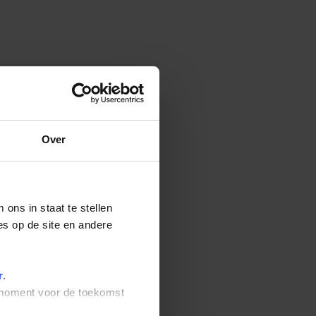
Over
ons in staat te stellen
es op de site en andere
r
.
t moment voor de toekomst