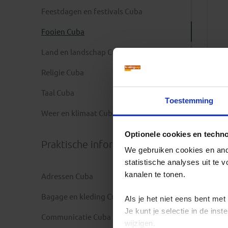
Feestdagen en festivals Cuba
Fooien Cuba
Land en landschap Cuba
Religie Cuba
Taal Cuba
Toestemming
Weer en klimaat Cuba
Optionele cookies en techn
Praktische informatie
We gebruiken cookies en ande
statistische analyses uit te
kanalen te tonen.
Adressen Cuba
Bagage en kleding Cuba
Als je het niet eens bent met
Je kunt je selectie in de in
Communicatie Cuba
wijzigen.