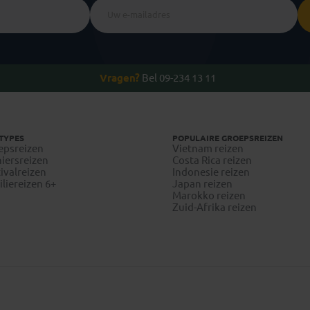
Vragen?
Bel 09-234 13 11
TYPES
POPULAIRE GROEPSREIZEN
epsreizen
Vietnam reizen
iersreizen
Costa Rica reizen
ivalreizen
Indonesie reizen
liereizen 6+
Japan reizen
Marokko reizen
Zuid-Afrika reizen