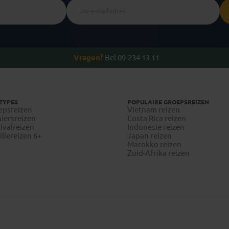
Vragen?
Bel 09-234 13 11
TYPES
POPULAIRE GROEPSREIZEN
epsreizen
Vietnam reizen
iersreizen
Costa Rica reizen
ivalreizen
Indonesie reizen
liereizen 6+
Japan reizen
Marokko reizen
Zuid-Afrika reizen