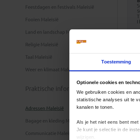
B
S
Feestdagen en festivals Maleisië
5
T
Fooien Maleisië
I
Land en landschap Maleisië
Religie Maleisië
Taal Maleisië
Toestemming
Weer en klimaat Maleisië
Optionele cookies en techn
Praktische informatie
We gebruiken cookies en ande
statistische analyses uit te
kanalen te tonen.
Adressen Maleisië
Bagage en kleding Maleisië
Als je het niet eens bent met
Je kunt je selectie in de in
Communicatie Maleisië
wijzigen.