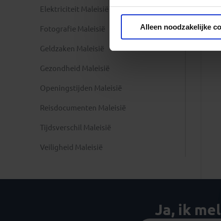
Elektriciteit Maleisië
Privacy beleid
Alleen noodzakelijke c
Fotografie Maleisië
Geldzaken Maleisië
Gezondheid Maleisië
Openingstijden Maleisië
Reisdocumenten Maleisië
Tijdsverschil Maleisië
Veiligheid Maleisië
Ja, ik me