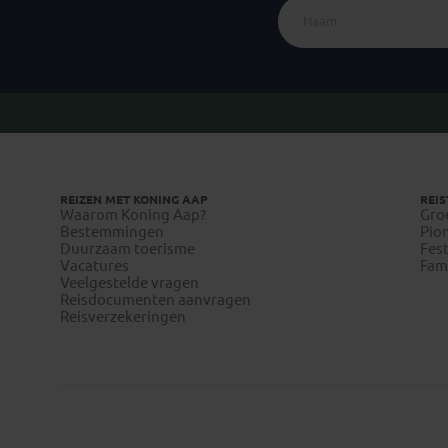
REIZEN MET KONING AAP
REIS
Waarom Koning Aap?
Gro
Bestemmingen
Pion
Duurzaam toerisme
Fest
Vacatures
Fami
Veelgestelde vragen
Reisdocumenten aanvragen
Reisverzekeringen