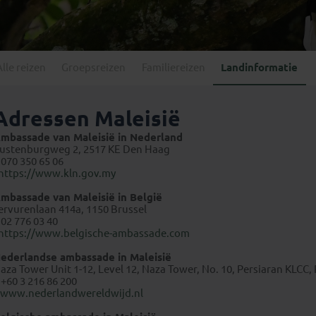
Georgië
(4)
Mexico
(4)
IJsland
(3)
Paraguay
(1)
Kosovo
(1)
Peru
(5)
Last minute reizen
Kroatië
(2)
Alle reizen
Groepsreizen
Familiereizen
Landinformatie
Suriname
(1)
Letland
(3)
Litouwen
(3)
Adressen Maleisië
Moldavië
(1)
mbassade van Maleisië in Nederland
Montenegro
(2)
ustenburgweg 2, 2517 KE Den Haag
 070 350 65 06
Noord-Macedonië
(1)
https://www.kln.gov.my
mbassade van Maleisië in België
ervurenlaan 414a, 1150 Brussel
 02 776 03 40
https://www.belgische-ambassade.com
ederlandse ambassade in Maleisië
aza Tower Unit 1-12, Level 12, Naza Tower, No. 10, Persiaran KLCC
 +60 3 216 86 200
www.nederlandwereldwijd.nl