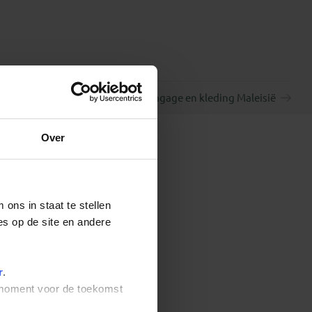
Bagage en kleding Maleisië
Over
ons in staat te stellen
es op de site en andere
r
.
t moment voor de toekomst