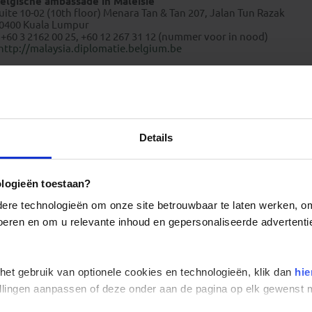
elgische ambassade in Maleisië
uite 10-02 (10th floor) Menara Tan & Tan 207, Jalan Tun Razak
0400 Kuala Lumpur
 +60 3 2162 00 25, +60 12 267 31 12 (nummer voor in nood)
http://malaysia.diplomatie.belgium.be
Weer en klimaat Maleisië
Details
ologieën toestaan?
re technologieën om onze site betrouwbaar te laten werken, om 
 voeren en om u relevante inhoud en gepersonaliseerde advertenti
 het gebruik van optionele cookies en technologieën, klik dan
hie
stellingen aanpassen of deze onder aan de pagina op elk gewens