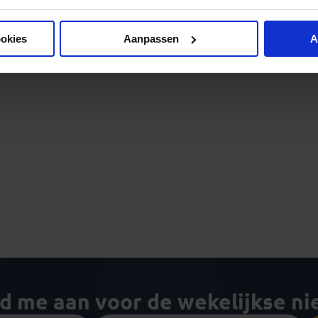
ookies
Aanpassen
A
ld me aan voor de wekelijkse n