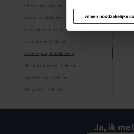
Elektriciteit Maleisië
Privacy beleid
Alleen noodzakelijke c
Fotografie Maleisië
Geldzaken Maleisië
Gezondheid Maleisië
Openingstijden Maleisië
Reisdocumenten Maleisië
Tijdsverschil Maleisië
Veiligheid Maleisië
Ja, ik me