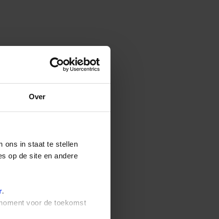
Over
ons in staat te stellen
es op de site en andere
r
.
t moment voor de toekomst