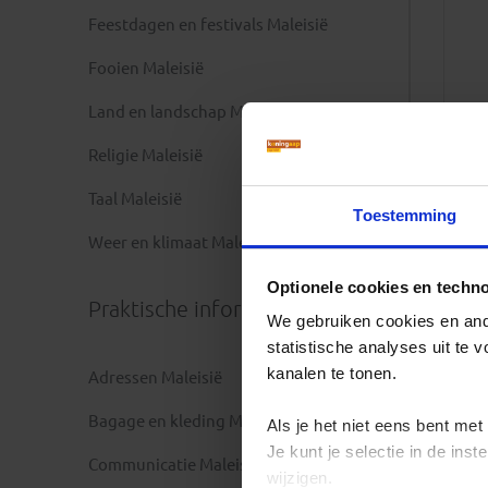
Feestdagen en festivals Maleisië
Fooien Maleisië
Land en landschap Maleisië
Religie Maleisië
Taal Maleisië
Toestemming
Weer en klimaat Maleisië
Optionele cookies en techn
Praktische informatie
We gebruiken cookies en ande
statistische analyses uit te
kanalen te tonen.
Adressen Maleisië
Bagage en kleding Maleisië
Als je het niet eens bent met
Je kunt je selectie in de in
Communicatie Maleisië
wijzigen.