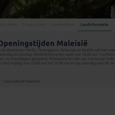
Georgië
(4)
Mexico
(4)
IJsland
(3)
Paraguay
(1)
Kosovo
(1)
Peru
(5)
Last minute reizen
Kroatië
(2)
Alle reizen
Groepsreizen
Familiereizen
Landinformatie
Suriname
(1)
Letland
(3)
Litouwen
(3)
Openingstijden Maleisië
Moldavië
(1)
n de deelstaten Perlis, Terengganu, Kelantan en Kedah valt het we
Montenegro
(2)
aterdag en zondag. Winkelcentra zijn open van 10.00 uur 's ochtends
on- en feestdagen geopend. Postkantoren zijn van ma-za van 8.00
Noord-Macedonië
(1)
n met vrijdag van 10.00 uur tot 15.00 uur en op zaterdag van 09.30
Gezondheid Maleisië