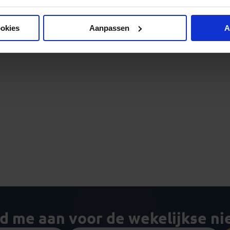
ookies
Aanpassen
A
ld me aan voor de wekelijkse n