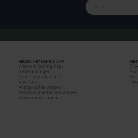
REIZEN MET KONING AAP
REIS
Waarom Koning Aap?
Gro
Bestemmingen
Pion
Duurzaam toerisme
Fest
Vacatures
Fami
Veelgestelde vragen
Reisdocumenten aanvragen
Reisverzekeringen