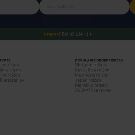
Vragen?
Bel 09-234 13 11
TYPES
POPULAIRE GROEPSREIZEN
epsreizen
Vietnam reizen
iersreizen
Costa Rica reizen
ivalreizen
Indonesie reizen
liereizen 6+
Japan reizen
Marokko reizen
Zuid-Afrika reizen