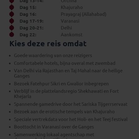
Dag 13-14:
Orchha
Dag 15:
Khajuraho
Dag 16:
Prayagraj (Allahabad)
Dag 17-19:
Varanasi
Dag 20-21:
Delhi
Dag 22:
Aankomst
Kies deze reis omdat
Goede waardering van onze reizigers
Comfortabele hotels, bijna overal met zwembad
Van Delhi via Rajasthan en Taj Mahal naar de heilige
Ganges
Bezoek Fatehpur Sikri en Gwalior inbegrepen
Verblijf in de plattelandsregio Shekhawati en Fort
Khejarla
Spannende gamedrive door het Sariska Tijgerrservaat
Bezoek aan de erotische tempels van Khajuraho
Speciale vertrekdata voor het Holi- en het Teej festival
Boottocht in Varanasi over de Ganges
Samenwerking lokaal agentschap met