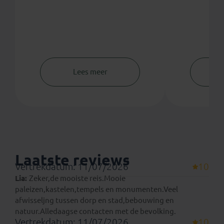
Lees meer
Laatste reviews
Vertrekdatum: 11/07/2026
10
Lia:
Zeker,de mooiste reis.Mooie
paleizen,kastelen,tempels en monumenten.Veel
afwisseljng tussen dorp en stad,bebouwing en
natuur.Alledaagse contacten met de bevolking.
Vertrekdatum: 11/07/2026
10