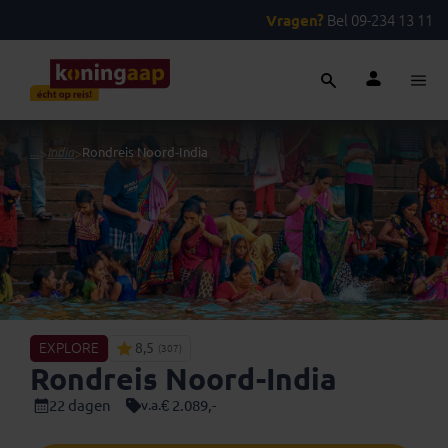
Vragen?
Bel 09-234 13 11
...
>
India
>
Rondreis Noord-India
EXPLORE
8,5
(307)
Rondreis Noord-India
22 dagen
€ 2.089,-
v.a.