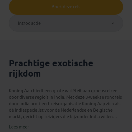
Boek deze reis
Introductie
Prachtige exotische
rijkdom
Koning Aap biedt een grote variëteit aan groepsreizen
door diverse regio’s in India. Met deze 3-weekse rondreis
door India profileert reisorganisatie Koning Aap zich als
dé Indiaspecialist voor de Nederlandse en Belgische
markt, gericht op reizigers die bijzonder India willen
ontdekken met een ervaren en goed gewaardeerde
Lees meer
aanbieder.