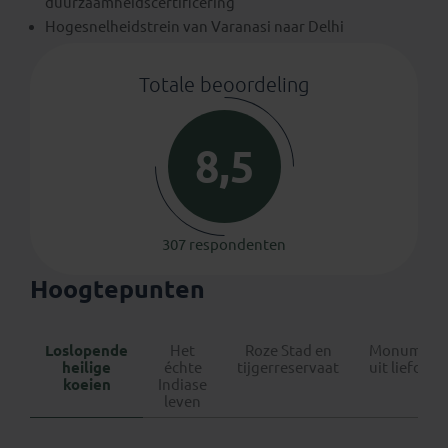
duurzaamheidscertificering
Hogesnelheidstrein van Varanasi naar Delhi
Totale beoordeling
8,5
307 respondenten
Hoogtepunten
Loslopende
Het
Roze Stad en
Monument
heilige
échte
tijgerreservaat
uit liefde…
koeien
Indiase
leven