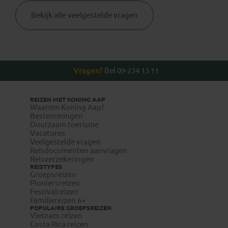
Bekijk alle veelgestelde vragen
Thuisvaccinatie.nl
Vragen?
Bel 09-234 13 11
+31 (0)23
2210004
REIZEN MET KONING AAP
Waarom Koning Aap?
Bestemmingen
Duurzaam toerisme
www.wanda.be
Vacatures
Veelgestelde vragen
www.itg.be
Reisdocumenten aanvragen
Reisverzekeringen
REISTYPES
Groepsreizen
Pioniersreizen
Festivalreizen
Familiereizen 6+
POPULAIRE GROEPSREIZEN
Vietnam reizen
Costa Rica reizen