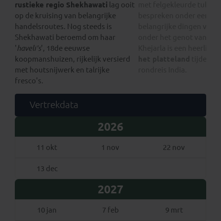
rustieke regio Shekhawati
lag ooit
met felgekleurde tulba
op de kruising van belangrijke
bespreken onder een b
handelsroutes. Nog steeds is
belangrijke dingen van d
Shekhawati beroemd om haar
onder het genot van een
'
haveli's
', 18de eeuwse
Khejarla is een heerlijk
r
koopmanshuizen, rijkelijk versierd
het platteland
tijdens 
met houtsnijwerk en talrijke
rondreis India.
fresco's.
Vertrekdata
2026
11 okt
1 nov
22 nov
13 dec
2027
10 jan
7 feb
9 mrt