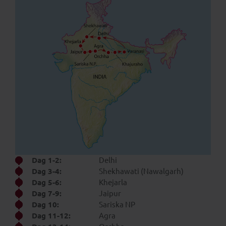
Dag 1-2:
Delhi
Dag 3-4:
Shekhawati (Nawalgarh)
Dag 5-6:
Khejarla
Dag 7-9:
Jaipur
Dag 10:
Sariska NP
Dag 11-12:
Agra