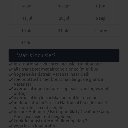
4 apr
18 apr
6 jun
11 jul
28 jul
5 sep
10 okt
31 okt
21 nov
12 dec
Wat is inclusief?
internationale vluchten inclusief ruimbagage
alle transport met airconditioned (mini)bus
hogesnelheidstrein Varanasi naar Delhi
roeiboottocht met bootsman langs de ghats in
Varanasi
overnachtingen in hotels op basis van logies met
ontbijt
overnachting in Sariska met ontbijt en diner
middagsafari in Sariska Nationaal Park, inclusief
natuurgids en entreegeld
bezoek Abhaneri / Fatehpur Sikri / Gwalior / Ganga
Aarti (exclusief entreegelden)
kookdemonstratie met diner op dag 7
yoga les in Khajuraho