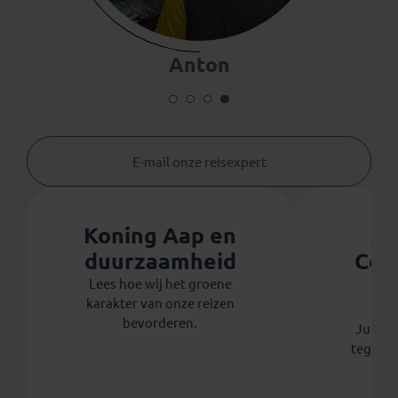
Anton
E-mail onze reisexpert
Koning Aap en
Ju
duurzaamheid
Coo
th
Lees hoe wij het groene
karakter van onze reizen
Koni
bevorderen.
Justdig
tegen 