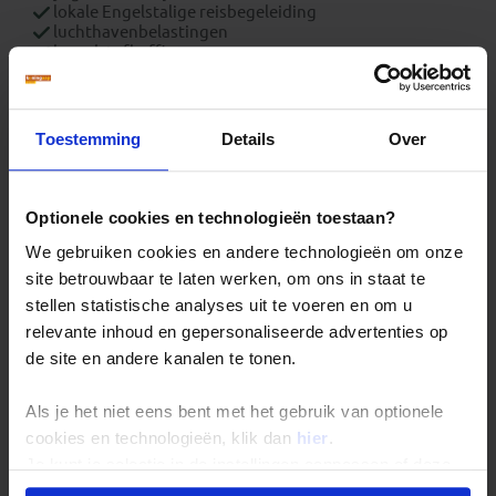
lokale Engelstalige reisbegeleiding
luchthavenbelastingen
brandstofheffing
Wat is exclusief?
overige maaltijden
Toestemming
Details
Over
optionele excursies
overige entreegelden
visum
fooien
Optionele cookies en technologieën toestaan?
boekings(dossier)kosten
bijdrage Calamiteitenfonds (enkel op Nederlandse
We gebruiken cookies en andere technologieën om onze
reizen of voor reizigers met Nederlandse nationaliteit)
consumentenbijdrage SGR € 5,- per persoon (enkel op
site betrouwbaar te laten werken, om ons in staat te
Nederlandse reizen)
stellen statistische analyses uit te voeren en om u
reis- en annuleringsverzekering
relevante inhoud en gepersonaliseerde advertenties op
Extra
de site en andere kanalen te tonen.
Zakgeld: € 750,- p.p. per reis
Eenpersoonskamer vanaf: € 550,-
Als je het niet eens bent met het gebruik van optionele
cookies en technologieën, klik dan
hier
.
Je kunt je selectie in de instellingen aanpassen of deze
onder aan de pagina op elk gewenst moment voor de