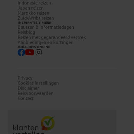
visum-
Indonesie reizen
legalisatie.nl/koningaap-nl
Japan reizen
Marokko reizen
visum-
Zuid-Afrika reizen
legalisatie.nl/koningaap-be
INSPIRATIE & MEER
Beurzen & informatiedagen
Reisblog
Reizen met gegarandeerd vertrek
Aanbiedingen en kortingen
VOLG ONS ONLINE
Privacy
Cookies instellingen
Disclaimer
Reisvoorwaarden
Contact
Reizigers die niet beschikken over de Nederlandse of
Belgische nationaliteit, dienen zelf contact op te nemen
met de betreffende ambassade(s) en hun eventuele visum