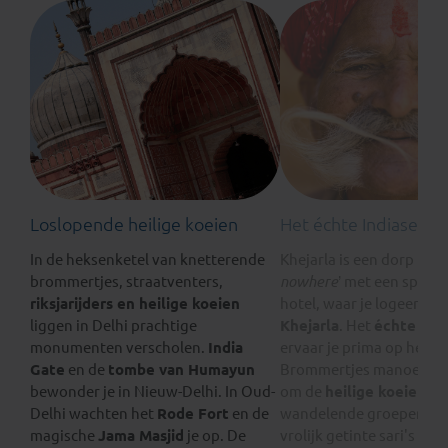
Loslopende heilige koeien
Het échte Indiase le
In de heksenketel van knetterende
Khejarla is een dorp in ‘
t
brommertjes, straatventers,
nowhere
’ met een sproo
riksjarijders en heilige koeien
hotel, waar je logeert: h
liggen in Delhi prachtige
Khejarla
. Het
échte leve
monumenten verscholen.
India
ervaar je prima op het pl
Gate
en de
tombe van Humayun
Brommertjes manoeuvre
bewonder je in Nieuw-Delhi. In Oud-
om de
heilige koeien
en
Delhi wachten het
Rode Fort
en de
wandelende groepen vr
magische
Jama Masjid
je op. De
vrolijk getinte sari's he