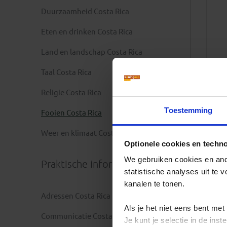
Duurzaamheid Costa Rica
Eten en drinken Costa Rica
Land en landschap Costa Rica
Taal Costa Rica
Religie Costa Rica
Toestemming
Fooien Costa Rica
Weer en klimaat Costa Rica
Optionele cookies en techn
We gebruiken cookies en ande
Praktische informatie
statistische analyses uit te
kanalen te tonen.
Adressen Costa Rica
Als je het niet eens bent met
Communicatie Costa Rica
Je kunt je selectie in de in