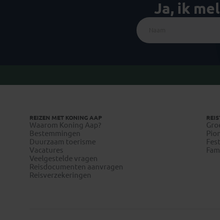
Ja, ik me
REIZEN MET KONING AAP
REIS
Waarom Koning Aap?
Gro
Bestemmingen
Pion
Duurzaam toerisme
Fest
Vacatures
Fami
Veelgestelde vragen
Reisdocumenten aanvragen
Reisverzekeringen