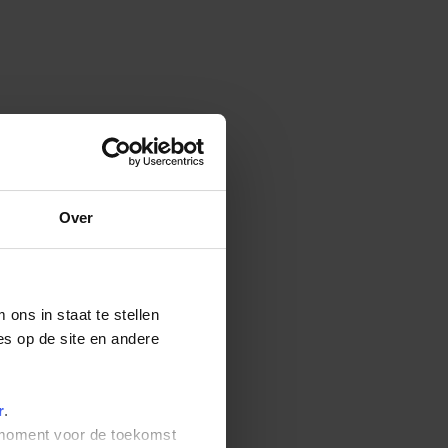
Over
ons in staat te stellen
es op de site en andere
r
.
t moment voor de toekomst