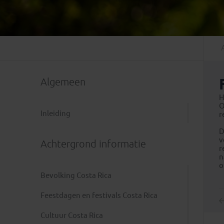
Mongolië
(1)
Tanzania
(1)
Nepal
(6)
Zimbabwe
(2)
Oezbekistan
(3)
Zuid-Afrika
(7)
Singapore
(1)
Sri Lanka
(4)
Algemeen
Tadzjikistan
(1)
Taiwan
(1)
H
O
Thailand
(8)
Inleiding
r
Tibet
(3)
D
v
Achtergrond informatie
r
n
o
Bevolking Costa Rica
Feestdagen en festivals Costa Rica
Cultuur Costa Rica