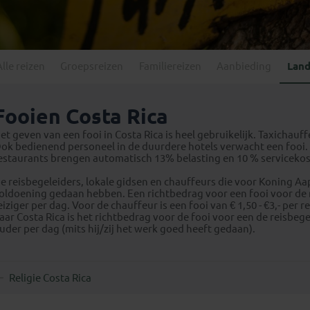
Georgië
(4)
Mexico
(4)
IJsland
(3)
Paraguay
(1)
Kosovo
(1)
Peru
(5)
Last minute reizen
Kroatië
(2)
Alle reizen
Groepsreizen
Familiereizen
Aanbieding
Land
Suriname
(1)
Letland
(3)
Litouwen
(3)
Fooien Costa Rica
Moldavië
(1)
et geven van een fooi in Costa Rica is heel gebruikelijk. Taxichauf
Montenegro
(2)
ok bedienend personeel in de duurdere hotels verwacht een fooi. D
estaurants brengen automatisch 13% belasting en 10 % servicekos
Noord-Macedonië
(1)
e reisbegeleiders, lokale gidsen en chauffeurs die voor Koning A
oldoening gedaan hebben. Een richtbedrag voor een fooi voor de rei
eiziger per dag. Voor de chauffeur is een fooi van € 1,50 - €3,- per
aar Costa Rica is het richtbedrag voor de fooi voor een de reisbeg
uder per dag (mits hij/zij het werk goed heeft gedaan).
Religie Costa Rica