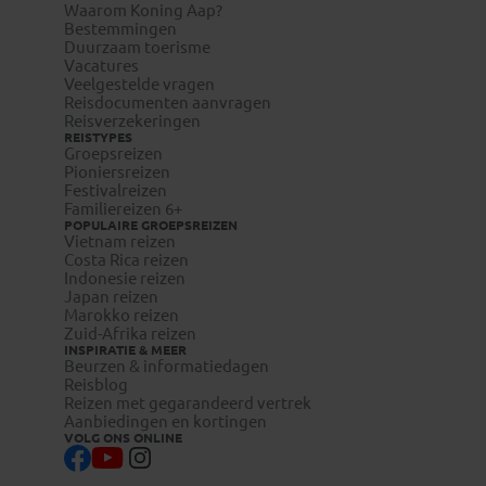
Waarom Koning Aap?
Bestemmingen
Duurzaam toerisme
Vacatures
Veelgestelde vragen
Reisdocumenten aanvragen
Reisverzekeringen
REISTYPES
Groepsreizen
Pioniersreizen
Festivalreizen
Familiereizen 6+
POPULAIRE GROEPSREIZEN
Vietnam reizen
Costa Rica reizen
Indonesie reizen
Japan reizen
Marokko reizen
Zuid-Afrika reizen
INSPIRATIE & MEER
Beurzen & informatiedagen
Reisblog
Reizen met gegarandeerd vertrek
Aanbiedingen en kortingen
VOLG ONS ONLINE