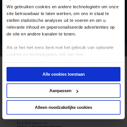
We gebruiken cookies en andere technologieën om onze
site betrouwbaar te laten werken, om ons in staat te
stellen statistische analyses uit te voeren en om u
Inschrijven
relevante inhoud en gepersonaliseerde advertenties op
de site en andere kanalen te tonen.
Als je het niet eens bent met het gebruik van optionele
Vragen?
Bel 09-234 13 11
cookies en technologieën, klik dan
hier
.
Je kunt je selectie in de instellingen aanpassen of deze
REIZEN MET KONING AAP
onder aan de pagina op elk gewenst moment voor de
Waarom Koning Aap?
Alle cookies toestaan
toekomst wijzigen.
Bestemmingen
Duurzaam toerisme
Vacatures
Privacy beleid
Veelgestelde vragen
Aanpassen
Reisdocumenten aanvragen
Reisverzekeringen
REISTYPES
Alleen noodzakelijke cookies
Groepsreizen
Pioniersreizen
Festivalreizen
Familiereizen 6+