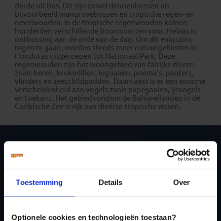
derde uit bos. Dit zijn zowel dennenbossen als
bijvoorbeeld mangrovebossen en tropische regen- en
nevelwouden. In de tropische regenwouden komen
honderden verschillende boomsoorten voor. Helaas is
ontbossing aan de orde van de dag. Om dit enigszins
tegen te gaan, worden steeds meer natuurgebieden in
Honduras uitgeroepen tot Nationaal Park. Deze
regenwouden zijn het woongebied van talrijke dieren
zoals beren, krokodillen, leguanen, poema's, panters,
vlinders en zeeschildpadden. Daarnaast is er een enorme
verscheidenheid aan vogels zoals papegaaien, ijsvogels
en toekans. Het gebied rondom de Bahía-eilanden in de
Caribische Zee is rijk aan diverse tropische vissen.
Ja, ik meld me aan
voor de wekelijkse
Toestemming
Details
Over
nieuwsbrief
Optionele cookies en technologieën toestaan?