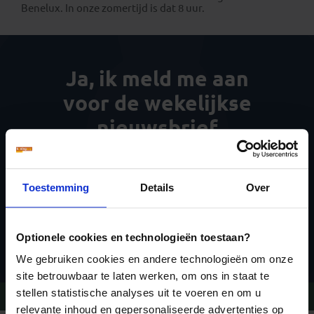
Benelux. In onze zomertijd is dat 8 uur.
Ja, ik meld me aan
voor de wekelijkse
nieuwsbrief
Toestemming
Details
Over
Inschrijven
Optionele cookies en technologieën toestaan?
We gebruiken cookies en andere technologieën om onze
site betrouwbaar te laten werken, om ons in staat te
stellen statistische analyses uit te voeren en om u
Vragen?
Bel 09-234 13 11
relevante inhoud en gepersonaliseerde advertenties op