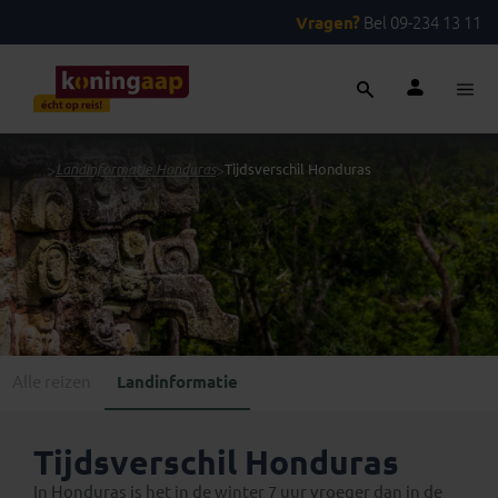
Vragen?
Bel 09-234 13 11
...
>
Landinformatie Honduras
>
Tijdsverschil Honduras
Alle reizen
Landinformatie
Tijdsverschil Honduras
In Honduras is het in de winter 7 uur vroeger dan in de