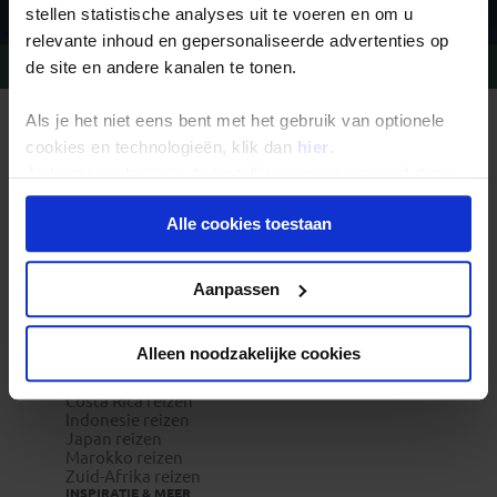
stellen statistische analyses uit te voeren en om u
relevante inhoud en gepersonaliseerde advertenties op
Vragen?
Bel 09-234 13 11
de site en andere kanalen te tonen.
Als je het niet eens bent met het gebruik van optionele
REIZEN MET KONING AAP
Waarom Koning Aap?
cookies en technologieën, klik dan
hier
.
Bestemmingen
Je kunt je selectie in de instellingen aanpassen of deze
Duurzaam toerisme
onder aan de pagina op elk gewenst moment voor de
Vacatures
Veelgestelde vragen
Alle cookies toestaan
toekomst wijzigen.
Reisdocumenten aanvragen
Reisverzekeringen
REISTYPES
Privacy beleid
Aanpassen
Groepsreizen
Pioniersreizen
Festivalreizen
Familiereizen 6+
Alleen noodzakelijke cookies
POPULAIRE GROEPSREIZEN
Vietnam reizen
Costa Rica reizen
Indonesie reizen
Japan reizen
Marokko reizen
Zuid-Afrika reizen
INSPIRATIE & MEER