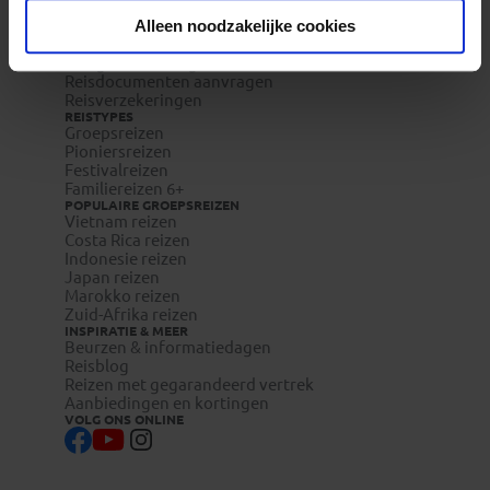
Bestemmingen
Duurzaam toerisme
Alleen noodzakelijke cookies
Vacatures
Veelgestelde vragen
Reisdocumenten aanvragen
Reisverzekeringen
REISTYPES
Groepsreizen
Pioniersreizen
Festivalreizen
Familiereizen 6+
POPULAIRE GROEPSREIZEN
Vietnam reizen
Costa Rica reizen
Indonesie reizen
Japan reizen
Marokko reizen
Zuid-Afrika reizen
INSPIRATIE & MEER
Beurzen & informatiedagen
Reisblog
Reizen met gegarandeerd vertrek
Aanbiedingen en kortingen
VOLG ONS ONLINE