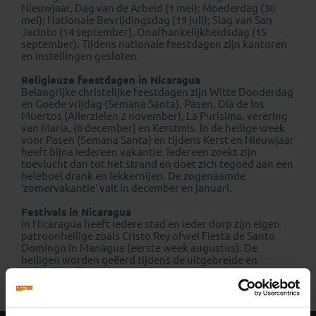
Nieuwjaar, Dag van de Arbeid (1 mei); Moederdag (30
mei); Nationale Bevrijdingsdag (19 juli); Slag van San
Jacinto (14 september), Onafhankelijkheidsdag (15
september). Tijdens nationale feestdagen zijn kantoren
en instellingen gesloten.
Religieuze feestdagen in Nicaragua
Belangrijke christelijke feestdagen zijn Witte Donderdag
en Goede vrijdag (Semana Santa), Pasen, Día de los
Muertos (Allerzielen 2 november), La Purísima, verering
van Maria, (8 december) en Kerstmis. In de heilige week
voor Pasen (Semana Santa) en tijdens Kerst en Nieuwjaar
heeft bijna iedereen vakantie. Iedereen zoekt zijn
toevlucht dan tot het strand en doet zich tegoed aan een
heleboel drank en lekkernijen. De zogenaamde
‘zomervakantie’ valt in december en januari.
Festivals in Nicaragua
In Nicaragua heeft iedere stad en ieder dorp zijn eigen
patroonheilige zoals Cristo Rey ofwel Fiesta de Santo
Domingo in Managua (eerste week augustus). De
heiligen worden geëerd tijdens de uitgebreide en
uitbundige fiestas patronales met processies,
hanengevechten, concerten en parades.