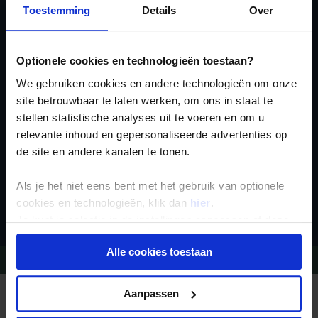
Toestemming
Details
Over
Ja, ik meld me aan
voor de wekelijkse
Optionele cookies en technologieën toestaan?
nieuwsbrief
We gebruiken cookies en andere technologieën om onze
site betrouwbaar te laten werken, om ons in staat te
stellen statistische analyses uit te voeren en om u
relevante inhoud en gepersonaliseerde advertenties op
de site en andere kanalen te tonen.
Als je het niet eens bent met het gebruik van optionele
Inschrijven
cookies en technologieën, klik dan
hier
.
Je kunt je selectie in de instellingen aanpassen of deze
onder aan de pagina op elk gewenst moment voor de
Alle cookies toestaan
toekomst wijzigen.
Vragen?
Bel 09-234 13 11
Privacy beleid
Aanpassen
REIZEN MET KONING AAP
Waarom Koning Aap?