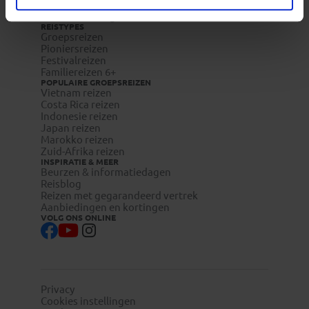
Reisdocumenten aanvragen
Reisverzekeringen
REISTYPES
Groepsreizen
Pioniersreizen
Festivalreizen
Familiereizen 6+
POPULAIRE GROEPSREIZEN
Vietnam reizen
Costa Rica reizen
Indonesie reizen
Japan reizen
Marokko reizen
Zuid-Afrika reizen
INSPIRATIE & MEER
Beurzen & informatiedagen
Reisblog
Reizen met gegarandeerd vertrek
Aanbiedingen en kortingen
VOLG ONS ONLINE
Privacy
Cookies instellingen