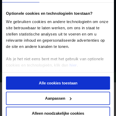
voor de wekelijkse
nieuwsbrief
Optionele cookies en technologieën toestaan?
We gebruiken cookies en andere technologieën om onze
site betrouwbaar te laten werken, om ons in staat te
stellen statistische analyses uit te voeren en om u
relevante inhoud en gepersonaliseerde advertenties op
de site en andere kanalen te tonen.
Inschrijven
Als je het niet eens bent met het gebruik van optionele
cookies en technologieën, klik dan
hier
.
Je kunt je selectie in de instellingen aanpassen of deze
Vragen?
Bel 09-234 13 11
onder aan de pagina op elk gewenst moment voor de
Alle cookies toestaan
toekomst wijzigen.
REIZEN MET KONING AAP
Waarom Koning Aap?
Privacy beleid
Aanpassen
Bestemmingen
Duurzaam toerisme
Vacatures
Veelgestelde vragen
Alleen noodzakelijke cookies