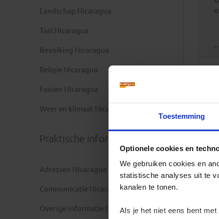
o
Landschap Nicaragua
Taal Nicaragua
Bevolking Nicaragua
Religie Nicaragua
Fooien Nicaragua
Weer en klimaat Nicaragua
Toestemming
Praktische informatie
Optionele cookies en techn
We gebruiken cookies en ande
Adressen Nicaragua
statistische analyses uit te
kanalen te tonen.
Communicatie Nicaragua
Overige informatie Nicaragua
Als je het niet eens bent met