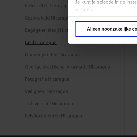
Je kunt je selectie in de in
Elektriciteit Nicaragua
wijzigen.
Gezondheid Nicaragua
Privacy beleid
Alleen noodzakelijke c
Bagage en kledij Nicaragua
Geld Nicaragua
Openingstijden Nicaragua
Overige praktische informatie Nicaragua
Fotografie Nicaragua
Veiligheid Nicaragua
Tijdsverschil Nicaragua
Reisdocumenten Nicaragua