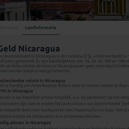
Georgië
(4)
Mexico
(4)
IJsland
(3)
Paraguay
(1)
Kosovo
(1)
Peru
(5)
Last minute reizen
Kroatië
(2)
Alle reizen
Landinformatie
Suriname
(1)
Letland
(3)
Litouwen
(3)
Geld Nicaragua
Moldavië
(1)
e munteenheid in Nicaragua is de córdoba (C$), onderverdeeld in 
Montenegro
(2)
el peso genoemd. Er zijn bankbiljetten van 10, 20, 50, 100 en 500 c
00 córdoba omdat de meeste Nicaraguanen geen wisselgeld hebben.
Noord-Macedonië
(1)
ww.oanda.com/currency/converter
uitenlandse valuta in Nicaragua
et is handig om Amerikaanse dollars mee te nemen omdat je daar 
TM in Nicaragua
innen is op beperkte schaal mogelijk, o.a. bij aankomst op het vli
utomaten zijn ook te vinden bij tankstations van bijvoorbeeld She
en beperkt deel voor bankpassen met Maestro/Cirrus logo. Het is 
rotere hotels en restaurants kun je hiermee betalen.
eilig pinnen in Nicaragua
m veiligheidsredenen hebben Nederlandse en Belgische banken d