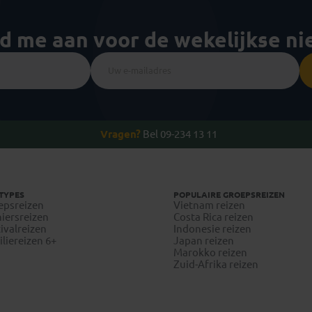
ld me aan voor de wekelijkse n
Vragen?
Bel 09-234 13 11
TYPES
POPULAIRE GROEPSREIZEN
epsreizen
Vietnam reizen
iersreizen
Costa Rica reizen
ivalreizen
Indonesie reizen
liereizen 6+
Japan reizen
Marokko reizen
Zuid-Afrika reizen