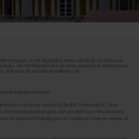
Emiraten
(1)
100 centavos. In het dagelijkse leven wordt de córdoba ook
órdoba. De 500-biljetten kun je beter wisselen in biljetten van
 Kijk voor de actuele wisselkoers op:
overal mee kunt betalen.
egveld en in de grote steden bij de BAC credomatics. Deze
ll. De meeste pinautomaten zijn geschikt voor Visa kaarten,
voor de zekerheid handig om een creditcard mee te nemen. In
e bankpassen met Cirrus/Maestro-logo standaard ingesteld