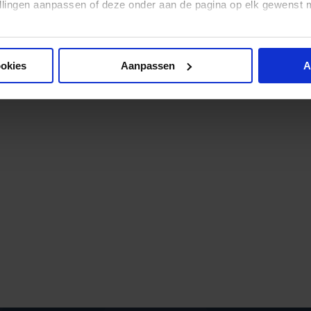
stellingen aanpassen of deze onder aan de pagina op elk gewens
ookies
Aanpassen
A