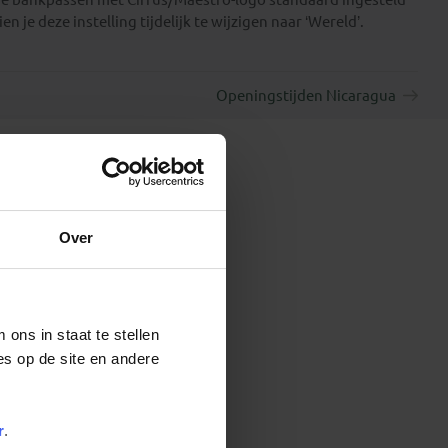
n je deze instelling tijdelijk te wijzigen naar ‘Wereld’.
Openingstijden Nicaragua
Over
ons in staat te stellen
es op de site en andere
r
.