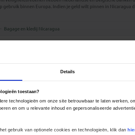
p gebruik binnen Europa. Indien je geld wilt pinnen in Nicaragua die
Bagage en kledij Nicaragua
Details
ologieën toestaan?
re technologieën om onze site betrouwbaar te laten werken, om 
 voeren en om u relevante inhoud en gepersonaliseerde advertenti
 het gebruik van optionele cookies en technologieën, klik dan
hie