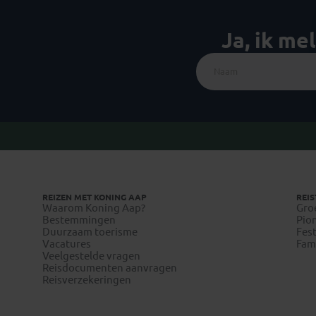
Ja, ik me
REIZEN MET KONING AAP
REIS
Waarom Koning Aap?
Gro
Bestemmingen
Pion
Duurzaam toerisme
Fest
Vacatures
Fami
Veelgestelde vragen
Reisdocumenten aanvragen
Reisverzekeringen