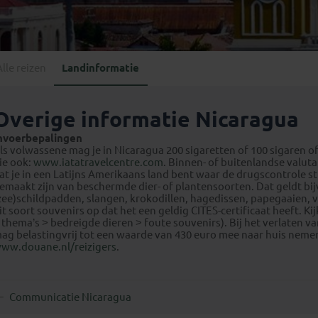
Georgië
(4)
Mexico
(4)
IJsland
(3)
Paraguay
(1)
Kosovo
(1)
Peru
(5)
Last minute reizen
Kroatië
(2)
Alle reizen
Landinformatie
Suriname
(1)
Letland
(3)
Litouwen
(3)
Overige informatie Nicaragua
Moldavië
(1)
nvoerbepalingen
Montenegro
(2)
ls volwassene mag je in Nicaragua 200 sigaretten of 100 sigaren of 
ie ook:
www.iatatravelcentre.com
. Binnen- of buitenlandse valu
Noord-Macedonië
(1)
at je in een Latijns Amerikaans land bent waar de drugscontrole st
emaakt zijn van beschermde dier- of plantensoorten. Dat geldt bij
zee)schildpadden, slangen, krokodillen, hagedissen, papegaaien, v
it soort souvenirs op dat het een geldig CITES-certificaat heeft. K
 thema’s ˃ bedreigde dieren ˃ foute souvenirs). Bij het verlaten v
ag belastingvrij tot een waarde van 430 euro mee naar huis nemen
ww.douane.nl/reizigers
.
Communicatie Nicaragua