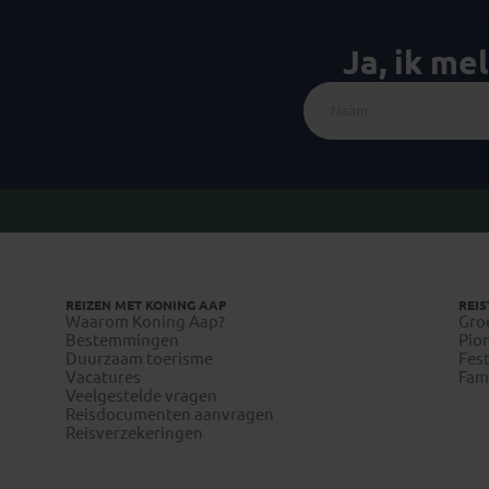
Ja, ik me
REIZEN MET KONING AAP
REIS
Waarom Koning Aap?
Gro
Bestemmingen
Pion
Duurzaam toerisme
Fest
Vacatures
Fami
Veelgestelde vragen
Reisdocumenten aanvragen
Reisverzekeringen