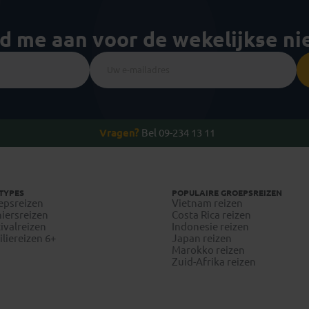
ld me aan voor de wekelijkse n
Vragen?
Bel 09-234 13 11
TYPES
POPULAIRE GROEPSREIZEN
epsreizen
Vietnam reizen
iersreizen
Costa Rica reizen
ivalreizen
Indonesie reizen
liereizen 6+
Japan reizen
Marokko reizen
Zuid-Afrika reizen