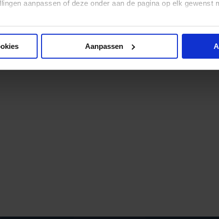
stellingen aanpassen of deze onder aan de pagina op elk gewens
ookies
Aanpassen
A