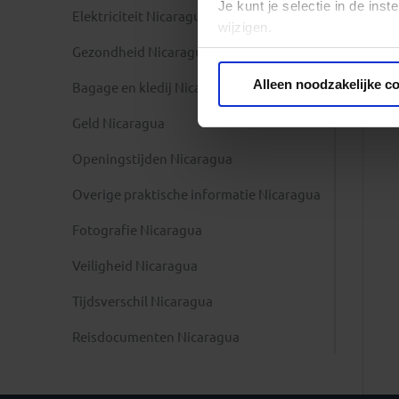
Je kunt je selectie in de in
Elektriciteit Nicaragua
wijzigen.
Gezondheid Nicaragua
Privacy beleid
Alleen noodzakelijke c
Bagage en kledij Nicaragua
Geld Nicaragua
Openingstijden Nicaragua
Overige praktische informatie Nicaragua
Fotografie Nicaragua
Veiligheid Nicaragua
Tijdsverschil Nicaragua
Reisdocumenten Nicaragua