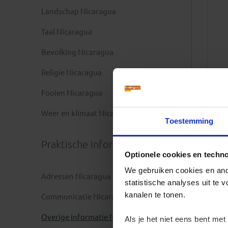
Landschap Nicaragua
Taal Nicaragua
Bevolking Nicaragua
Religie Nicaragua
Fooien Nicaragua
Weer en klimaat Nicaragua
Toestemming
Praktische informatie
Optionele cookies en techn
We gebruiken cookies en ande
Adressen Nicaragua
statistische analyses uit te
kanalen te tonen.
Communicatie Nicaragua
Overige informatie Nicaragua
Als je het niet eens bent met