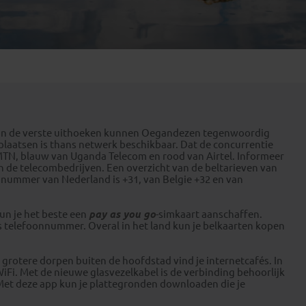
Emiraten
(1)
ot in de verste uithoeken kunnen Oegandezen tegenwoordig
 plaatsen is thans netwerk beschikbaar. Dat de concurrentie
n MTN, blauw van Uganda Telecom en rood van Airtel. Informeer
n de telecombedrijven. Een overzicht van de beltarieven van
nnummer van Nederland is +31, van Belgie +32 en van
 kun je het beste een
pay as you go
-simkaart aanschaffen.
telefoonnummer. Overal in het land kun je belkaarten kopen
 grotere dorpen buiten de hoofdstad vind je internetcafés. In
iFi. Met de nieuwe glasvezelkabel is de verbinding behoorlijk
 Met deze app kun je plattegronden downloaden die je