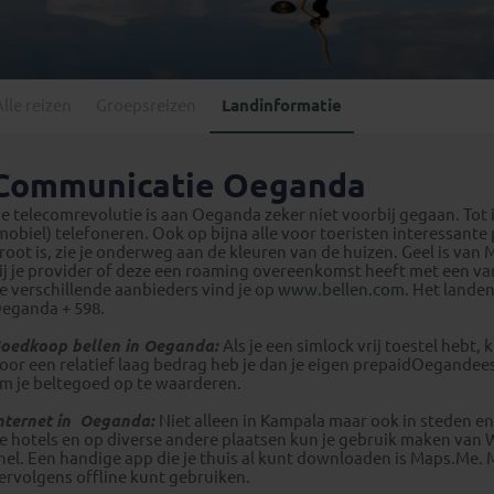
Georgië
(4)
Mexico
(4)
IJsland
(3)
Paraguay
(1)
Kosovo
(1)
Peru
(5)
Last minute reizen
Kroatië
(2)
Alle reizen
Groepsreizen
Landinformatie
Suriname
(1)
Letland
(3)
Litouwen
(3)
Communicatie Oeganda
Moldavië
(1)
e telecomrevolutie is aan Oeganda zeker niet voorbij gegaan. T
Montenegro
(2)
mobiel) telefoneren. Ook op bijna alle voor toeristen interessante
root is, zie je onderweg aan de kleuren van de huizen. Geel is va
Noord-Macedonië
(1)
ij je provider of deze een roaming overeenkomst heeft met een va
e verschillende aanbieders vind je op
www.bellen.com
. Het lande
eganda + 598.
oedkoop bellen in Oeganda:
Als je een simlock vrij toestel hebt,
oor een relatief laag bedrag heb je dan je eigen prepaid
Oegandees 
m je beltegoed op te waarderen.
nternet in Oeganda:
Niet alleen in Kampala maar ook in steden en
e hotels en op diverse andere plaatsen kun je gebruik maken van W
nel. Een handige app die je thuis al kunt downloaden is Maps.Me.
ervolgens offline kunt gebruiken.