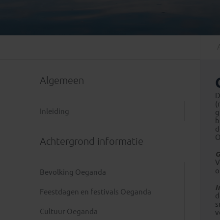
Mongolië
(1)
Tanzania
(1)
Nepal
(6)
Zimbabwe
(2)
Oezbekistan
(3)
Zuid-Afrika
(7)
Singapore
(1)
Sri Lanka
(4)
Algemeen
Tadzjikistan
(1)
Taiwan
(1)
D
(
Thailand
(8)
Inleiding
g
b
Tibet
(3)
d
O
Achtergrond informatie
G
V
o
Bevolking Oeganda
I
Feestdagen en festivals Oeganda
d
s
Cultuur Oeganda
v