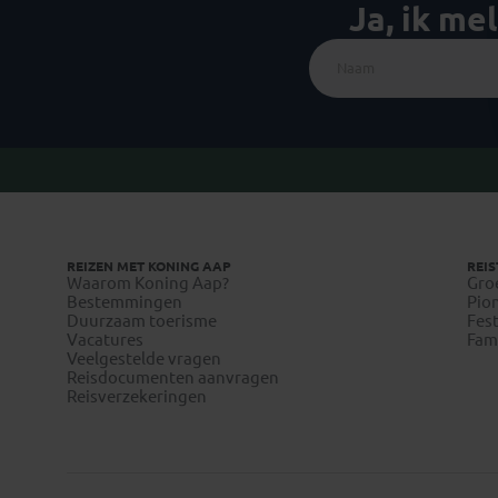
Ja, ik me
REIZEN MET KONING AAP
REIS
Waarom Koning Aap?
Gro
Bestemmingen
Pion
Duurzaam toerisme
Fest
Vacatures
Fami
Veelgestelde vragen
Reisdocumenten aanvragen
Reisverzekeringen