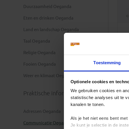
Duurzaamheid Oeganda
Eten en drinken Oeganda
Land en landschap Oeganda
Taal Oeganda
Religie Oeganda
Toestemming
Fooien Oeganda
Weer en klimaat Oeganda
Optionele cookies en techn
We gebruiken cookies en ande
Praktische informatie
statistische analyses uit te
kanalen te tonen.
Adressen Oeganda
Als je het niet eens bent met
Communicatie Oeganda
Je kunt je selectie in de in