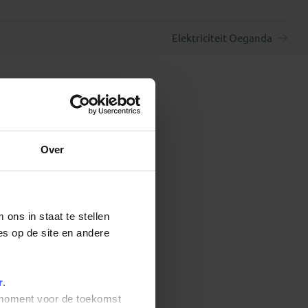
Elektriciteit Oeganda
Over
ons in staat te stellen
es op de site en andere
r
.
t moment voor de toekomst