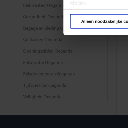
wijzigen.
Elektriciteit Oeganda
Gezondheid Oeganda
Privacy beleid
Alleen noodzakelijke c
Bagage en kleding Oeganda
Geldzaken Oeganda
Openingstijden Oeganda
Fotografie Oeganda
Reisdocumenten Oeganda
Tijdsverschil Oeganda
Veiligheid Oeganda