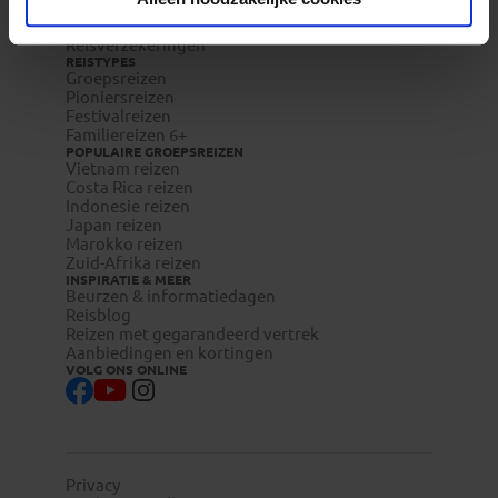
Veelgestelde vragen
Reisdocumenten aanvragen
Reisverzekeringen
REISTYPES
Groepsreizen
Pioniersreizen
Festivalreizen
Familiereizen 6+
POPULAIRE GROEPSREIZEN
Vietnam reizen
Costa Rica reizen
Indonesie reizen
Japan reizen
Marokko reizen
Zuid-Afrika reizen
INSPIRATIE & MEER
Beurzen & informatiedagen
Reisblog
Reizen met gegarandeerd vertrek
Aanbiedingen en kortingen
VOLG ONS ONLINE
Privacy