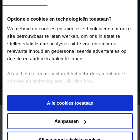
Ja, ik meld me aan
voor de wekelijkse
Optionele cookies en technologieën toestaan?
nieuwsbrief
We gebruiken cookies en andere technologieën om onze
site betrouwbaar te laten werken, om ons in staat te
stellen statistische analyses uit te voeren en om u
relevante inhoud en gepersonaliseerde advertenties op
de site en andere kanalen te tonen.
Inschrijven
Als je het niet eens bent met het gebruik van optionele
cookies en technologieën, klik dan
hier
.
Je kunt je selectie in de instellingen aanpassen of deze
onder aan de pagina op elk gewenst moment voor de
Vragen?
Bel 09-234 13 11
Alle cookies toestaan
toekomst wijzigen.
REIZEN MET KONING AAP
Privacy beleid
Waarom Koning Aap?
Aanpassen
Bestemmingen
Duurzaam toerisme
Vacatures
Alleen noodzakelijke cookies