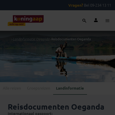
Vragen?
Bel 09-234 13 11
...
>
Landinformatie Oeganda
>
Reisdocumenten Oeganda
Alle reizen
Groepsreizen
Landinformatie
Reisdocumenten Oeganda
Internationaal paspoort: