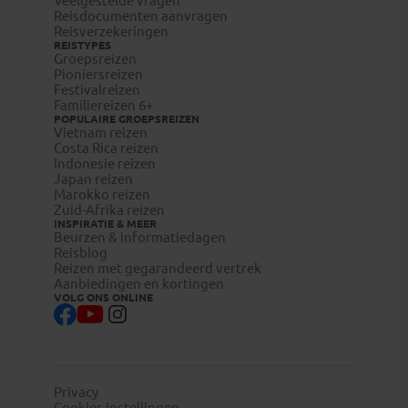
Veelgestelde vragen
Reisdocumenten aanvragen
Reisverzekeringen
REISTYPES
Groepsreizen
Pioniersreizen
Festivalreizen
Familiereizen 6+
POPULAIRE GROEPSREIZEN
Vietnam reizen
Costa Rica reizen
Indonesie reizen
Japan reizen
Marokko reizen
Zuid-Afrika reizen
INSPIRATIE & MEER
Beurzen & informatiedagen
Reisblog
Reizen met gegarandeerd vertrek
Aanbiedingen en kortingen
VOLG ONS ONLINE
Privacy
Cookies instellingen