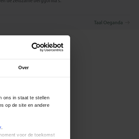
en de zeldzame berggorilla’s.
Taal Oeganda
Over
ons in staat te stellen
es op de site en andere
r
.
t moment voor de toekomst