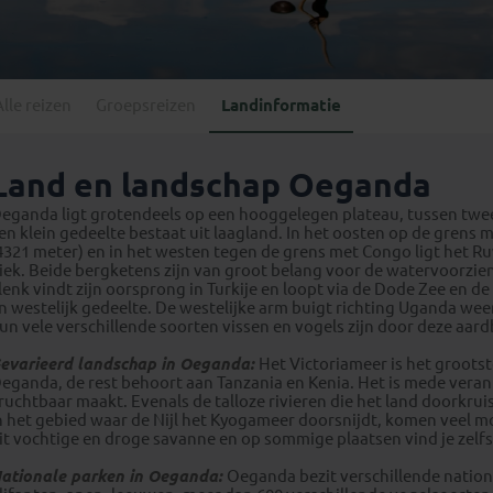
Georgië
(4)
Mexico
(4)
IJsland
(3)
Paraguay
(1)
Kosovo
(1)
Peru
(5)
Last minute reizen
Kroatië
(2)
Alle reizen
Groepsreizen
Landinformatie
Suriname
(1)
Letland
(3)
Litouwen
(3)
Land en landschap Oeganda
Moldavië
(1)
eganda ligt grotendeels op een hooggelegen plateau, tussen twee
Montenegro
(2)
en klein gedeelte bestaat uit laagland. In het oosten op de grens
4321 meter) en in het westen tegen de grens met Congo ligt het 
Noord-Macedonië
(1)
iek. Beide bergketens zijn van groot belang voor de watervoorzie
lenk vindt zijn oorsprong in Turkije en loopt via de Dode Zee en de
n westelijk gedeelte. De westelijke arm buigt richting Uganda we
un vele verschillende soorten vissen en vogels zijn door deze aa
evarieerd landschap in Oeganda:
Het Victoriameer is het grootst
eganda, de rest behoort aan Tanzania en Kenia. Het is mede veran
ruchtbaar maakt. Evenals de talloze rivieren die het land doorkrui
n het gebied waar de Nijl het Kyogameer doorsnijdt, komen veel 
it vochtige en droge savanne en op sommige plaatsen vind je zelf
ationale parken in Oeganda:
Oeganda bezit verschillende nation