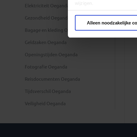
wijzigen.
Elektriciteit Oeganda
Gezondheid Oeganda
Privacy beleid
Alleen noodzakelijke c
Bagage en kleding Oeganda
Geldzaken Oeganda
Openingstijden Oeganda
Fotografie Oeganda
Reisdocumenten Oeganda
Tijdsverschil Oeganda
Veiligheid Oeganda