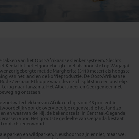
Emiraten
(1)
 takken van het Oost-Afrikaanse slenkensysteem. Slechts
 met Kenia ligt het Elgongebergte met als hoogste top Wagagai
Ruwenzorigebergte met de Margherita (5110 meter) als hoogste
ning van het land en de koffieproductie. De Oost-Afrikaanse
 Rode Zee naar Ethiopië waar deze zich splitst in een oostelijk
er terug naar Tanzania. Het Albertmeer en Georgemeer met
rdbeweging ontstaan.
e zoetwaterbekken van Afrika en ligt voor 43 procent in
twoordelijk voor de overvloedige regenval die het land zo
sen en waarvan de Nijl de bekendste is. In Centraal-Oeganda,
moerassen voor. Het grootste gedeelte van Oeganda bestaat
s tropisch regenwoud.
ale parken en wildparken. Neushoorns zijn er niet, maar wel