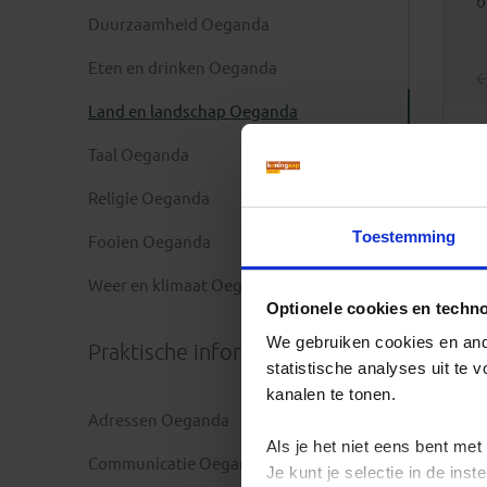
o
Duurzaamheid Oeganda
Eten en drinken Oeganda
Land en landschap Oeganda
Taal Oeganda
Religie Oeganda
Toestemming
Fooien Oeganda
Weer en klimaat Oeganda
Optionele cookies en techn
We gebruiken cookies en ande
Praktische informatie
statistische analyses uit te
kanalen te tonen.
Adressen Oeganda
Als je het niet eens bent met
Communicatie Oeganda
Je kunt je selectie in de in