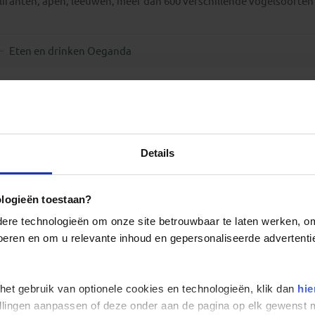
lifanten, apen, leeuwen, meer dan 600 verschillende vogelsoorten 
Eten en drinken Oeganda
Details
ologieën toestaan?
re technologieën om onze site betrouwbaar te laten werken, om 
 voeren en om u relevante inhoud en gepersonaliseerde advertenti
 het gebruik van optionele cookies en technologieën, klik dan
hie
stellingen aanpassen of deze onder aan de pagina op elk gewens