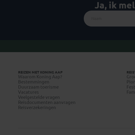
Ja, ik me
REIZEN MET KONING AAP
REIS
Waarom Koning Aap?
Gro
Bestemmingen
Pion
Duurzaam toerisme
Fest
Vacatures
Fami
Veelgestelde vragen
Reisdocumenten aanvragen
Reisverzekeringen