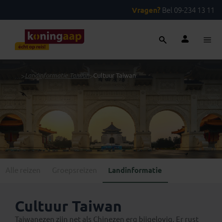
Vragen?
Bel 09-234 13 11
...
>
Landinformatie Taiwan
>
Cultuur Taiwan
Alle reizen
Groepsreizen
Landinformatie
Cultuur Taiwan
Taiwanezen zijn net als Chinezen erg bijgelovig. Er rust