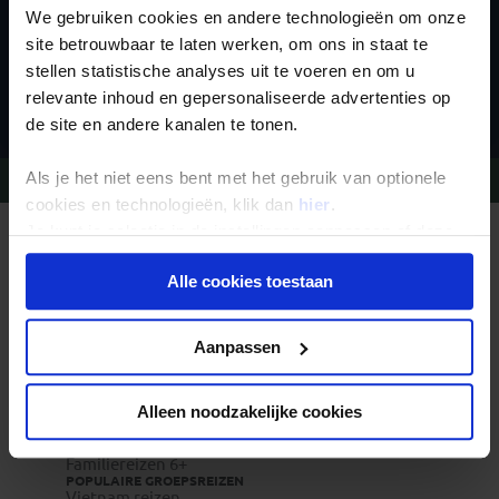
We gebruiken cookies en andere technologieën om onze
site betrouwbaar te laten werken, om ons in staat te
stellen statistische analyses uit te voeren en om u
Inschrijven
relevante inhoud en gepersonaliseerde advertenties op
de site en andere kanalen te tonen.
Als je het niet eens bent met het gebruik van optionele
Vragen?
Bel 09-234 13 11
cookies en technologieën, klik dan
hier
.
Je kunt je selectie in de instellingen aanpassen of deze
REIZEN MET KONING AAP
onder aan de pagina op elk gewenst moment voor de
Waarom Koning Aap?
Bestemmingen
Alle cookies toestaan
toekomst wijzigen.
Duurzaam toerisme
Vacatures
Veelgestelde vragen
Privacy beleid
Aanpassen
Reisdocumenten aanvragen
Reisverzekeringen
REISTYPES
Groepsreizen
Alleen noodzakelijke cookies
Pioniersreizen
Festivalreizen
Familiereizen 6+
POPULAIRE GROEPSREIZEN
Vietnam reizen