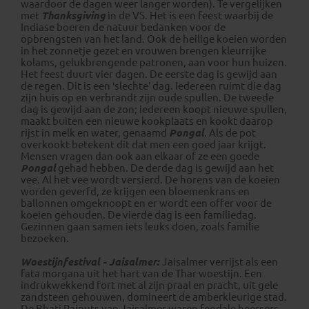
waardoor de dagen weer langer worden). Te vergelijken
met
Thanksgiving
in de VS. Het is een feest waarbij de
Indiase boeren de natuur bedanken voor de
opbrengsten van het land. Ook de heilige koeien worden
in het zonnetje gezet en vrouwen brengen kleurrijke
kolams, gelukbrengende patronen, aan voor hun huizen.
Het feest duurt vier dagen. De eerste dag is gewijd aan
de regen. Dit is een ‘slechte’ dag. Iedereen ruimt die dag
zijn huis op en verbrandt zijn oude spullen. De tweede
dag is gewijd aan de zon; iedereen koopt nieuwe spullen,
maakt buiten een nieuwe kookplaats en kookt daarop
rijst in melk en water, genaamd
Pongal
. Als de pot
overkookt betekent dit dat men een goed jaar krijgt.
Mensen vragen dan ook aan elkaar of ze een goede
Pongal
gehad hebben. De derde dag is gewijd aan het
vee. Al het vee wordt versierd. De horens van de koeien
worden geverfd, ze krijgen een bloemenkrans en
ballonnen omgeknoopt en er wordt een offer voor de
koeien gehouden. De vierde dag is een familiedag.
Gezinnen gaan samen iets leuks doen, zoals familie
bezoeken.
Woestijnfestival - Jaisalmer:
Jaisalmer verrijst als een
fata morgana uit het hart van de Thar woestijn. Een
indrukwekkend fort met al zijn praal en pracht, uit gele
zandsteen gehouwen, domineert de amberkleurige stad.
De Bhati Rajputs van Jaisalmer waren feodale heersers