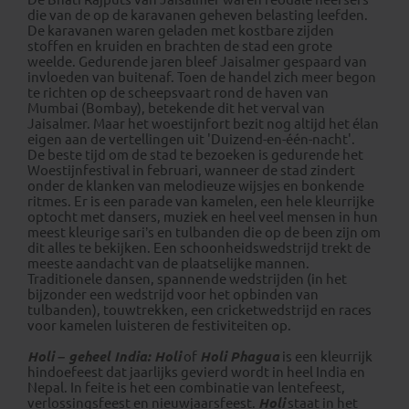
die van de op de karavanen geheven belasting leefden.
De karavanen waren geladen met kostbare zijden
stoffen en kruiden en brachten de stad een grote
weelde. Gedurende jaren bleef Jaisalmer gespaard van
invloeden van buitenaf. Toen de handel zich meer begon
te richten op de scheepsvaart rond de haven van
Mumbai (Bombay), betekende dit het verval van
Jaisalmer. Maar het woestijnfort bezit nog altijd het élan
eigen aan de vertellingen uit 'Duizend-en-één-nacht'.
De beste tijd om de stad te bezoeken is gedurende het
Woestijnfestival in februari, wanneer de stad zindert
onder de klanken van melodieuze wijsjes en bonkende
ritmes. Er is een parade van kamelen, een hele kleurrijke
optocht met dansers, muziek en heel veel mensen in hun
meest kleurige sari’s en tulbanden die op de been zijn om
dit alles te bekijken. Een schoonheidswedstrijd trekt de
meeste aandacht van de plaatselijke mannen.
Traditionele dansen, spannende wedstrijden (in het
bijzonder een wedstrijd voor het opbinden van
tulbanden), touwtrekken, een cricketwedstrijd en races
voor kamelen luisteren de festiviteiten op.
Holi – geheel India:
Holi
of
Holi Phagua
is een kleurrijk
hindoefeest dat jaarlijks gevierd wordt in heel India en
Nepal. In feite is het een combinatie van lentefeest,
verlossingsfeest en nieuwjaarsfeest.
Holi
staat in het