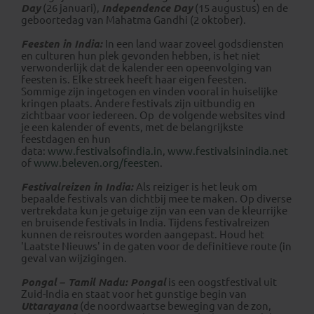
Day
(26 januari),
Independence Day
(15 augustus) en de
geboortedag van Mahatma Gandhi (2 oktober).
Feesten in India:
In een land waar zoveel godsdiensten
en culturen hun plek gevonden hebben, is het niet
verwonderlijk dat de kalender een opeenvolging van
feesten is. Elke streek heeft haar eigen feesten.
Sommige zijn ingetogen en vinden vooral in huiselijke
kringen plaats. Andere festivals zijn uitbundig en
zichtbaar voor iedereen. Op
de volgende websites vind
je een kalender of events, met de belangrijkste
feestdagen en hun
data:
www.festivalsofindia.in
,
www.festivalsinindia.net
of
www.beleven.org/feesten
.
Festivalreizen in India:
Als reiziger is het leuk om
bepaalde festivals van dichtbij mee te maken. Op diverse
vertrekdata kun je getuige zijn van een van de kleurrijke
en bruisende festivals in India. Tijdens festivalreizen
kunnen de reisroutes worden aangepast. Houd het
'Laatste Nieuws' in de gaten voor de definitieve route (in
geval van wijzigingen.
Pongal – Tamil Nadu:
Pongal
is een oogstfestival uit
Zuid-India en staat voor het gunstige begin van
Uttarayana
(de noordwaartse beweging van de zon,