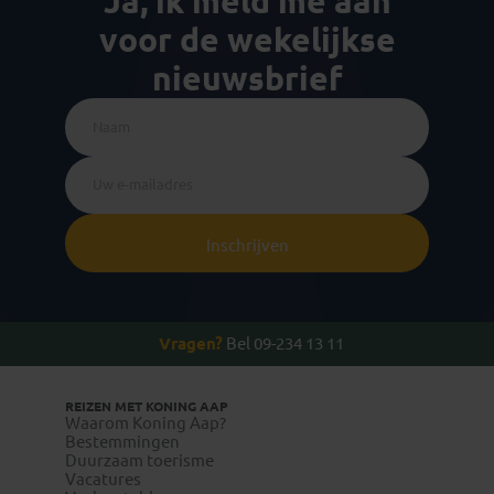
Ja, ik meld me aan
voor de wekelijkse
nieuwsbrief
Inschrijven
Vragen?
Bel 09-234 13 11
REIZEN MET KONING AAP
Waarom Koning Aap?
Bestemmingen
Duurzaam toerisme
Vacatures