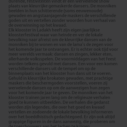
durende, festiviteiten vindt er een wervelende show
plaats van kleurrijke gemaskerde dansers. De monniken
beelden in hun schitterende (soms eeuwenoude)
gewaden en angstaanjagende maskers de verschillende
goden uit en vertellen zonder woorden hun verhaal van
de overwinning op het kwaad.
Elk klooster in Ladakh heeft zijn eigen jaarlijkse
kloosterfestival waar van heinde en ver de lokale
bevolking naar afreist om de kleurrijke dansen van de
monniken bij te wonen en van de lama's de zegen voor
het komende jaar te ontvangen. Er is echter ook tijd voor
meer werelds vermaak: dansen en zingen, lekker eten,
allerhande volksspelen. De voormiddagen van het feest
worden telkens gevuld met dansen. Een voor een komen
verschillende dansers uit de tempel om op de
binnenplaats van het klooster hun dans uit te voeren.
Gehuld in kleurrijke brokaten gewaden, met prachtige
maskers die beschermgoden voorstellen, voeren zij
wervelende dansen op om de aanwezigen hun zegen
voor het komende jaar te geven. De monniken van het
klooster trainen jaren lang om de religieuze verhalen
goed te kunnen uitbeelden. De verhalen die gedanst
worden zijn legendes, die over het goed en kwaad
vertellen en zodoende de lokale bevolking informeren
over het boeddhistisch gedachtegoed. Er zijn ook altijd
grappige figuren in de dans aanwezig, die proberen om
de toeschouwers aan het lachen te krijgen.