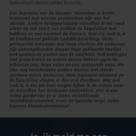
festivaltijd) slechts zelden bezocht.
Een impressie van de dansen:
“
Monniken in bonte
kostuums met enorme puntmutsen zijn aan het
dansen. Andere hooggeplaatste monniken in het rood
zitten op een soort van podium en begeleiden met
bekkens en een trommel de dansers. Wat erg leuk is, is
de traditioneel geklede Ladakhi bevolking. Oude
gerimpelde vrouwtjes met twee vlechten die onderaan
zijn samengebonden dragen hoge gekleurde hoedjes
met opstaande punten aan de voorkant. Ook kettingen
met grote kralen en enkele dames hebben typische
schoenen aan: hoge zolen en een opstaande neus. We
zien nog verscheidene andere dansen met steeds
opnieuw mooie kostuums. Heel imposant allemaal en
de fotorollen vliegen er dan ook doorheen. Wat ook
leuk is, is dat we even mogen kijken in de ruimte waar
de monniken hun kostuums aantrekken. Hier is een
ruime garderobe en er staan verschillende
muziekinstrumenten, zoals de typische lange rechte
koperen blaasinstrumenten
".