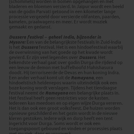
(schommels) worden in bomen opgehangen en met
bladeren en bloemen versierd. In Jaipur wordt een beeld
van de godin Parvati getoond in een kilometer lange
processie vergezeld door versierde olifanten, paarden,
kamelen, praalwagens en meer. Er wordt muziek
gemaakt en gedanst.
Dussera festival – geheel India, bijzonder in
Mysore:
Een van de belangrijkste festivals in Zuid-India
is het
Dussera
festival. Het is een hindoefestival waarbij
de overwinning van het goede op het kwade wordt
gevierd. Er zijn veel legendes over
Dussera
. Het
bekendste verhaal gaat over godin Durga die rijdend op
een leeuw de demon met buffelhoofd Mahishasura
doodt. Hij terroriseerde de Devas en hun koning Indra.
Een ander verhaal komt uit de
Ramayana
, een
hindoeïstisch heldenepos waarin uiteindelijk ook een
boze koning wordt verslagen. Tijdens het tiendaagse
festival neemt de
Ramayana
een belangrijke plaats in.
Het festival heeft geen restricties voor de kasten.
Iedereen kan meedoen en op eigen wijze Durga vereren.
Het is dan ook een groot volksfeest. De huizen worden
opnieuw geschilderd en het gezin wordt in de nieuwe
kleren gestoken. Iedere wijk en dorp heeft een tent
ingericht voor Durga. Soms wordt er ook een
toegangspoort gebouwd en vinden er processies plaats
met muziek, dans en vuurwerk.