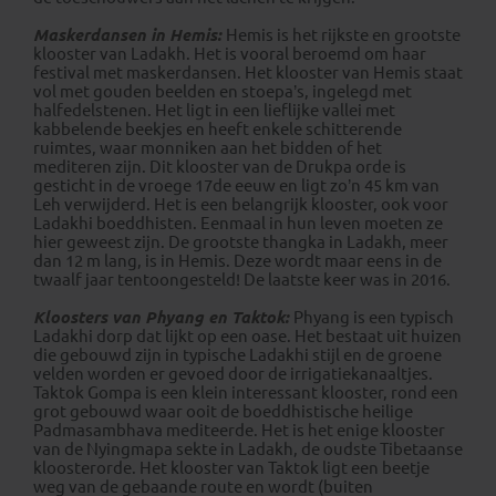
Maskerdansen in Hemis:
Hemis is het rijkste en grootste
klooster van Ladakh. Het is vooral beroemd om haar
festival met maskerdansen. Het klooster van Hemis staat
vol met gouden beelden en stoepa’s, ingelegd met
halfedelstenen. Het ligt in een lieflijke vallei met
kabbelende beekjes en heeft enkele schitterende
ruimtes, waar monniken aan het bidden of het
mediteren zijn. Dit klooster van de Drukpa orde is
gesticht in de vroege 17de eeuw en ligt zo’n 45 km van
Leh verwijderd. Het is een belangrijk klooster, ook voor
Ladakhi boeddhisten. Eenmaal in hun leven moeten ze
hier geweest zijn. De grootste thangka in Ladakh, meer
dan 12 m lang, is in Hemis. Deze wordt maar eens in de
twaalf jaar tentoongesteld! De laatste keer was in 2016.
Kloosters van Phyang en Taktok:
Phyang is een typisch
Ladakhi dorp dat lijkt op een oase. Het bestaat uit huizen
die gebouwd zijn in typische Ladakhi stijl en de groene
velden worden er gevoed door de irrigatiekanaaltjes.
Taktok Gompa is een klein interessant klooster, rond een
grot gebouwd waar ooit de boeddhistische heilige
Padmasambhava mediteerde. Het is het enige klooster
van de Nyingmapa sekte in Ladakh, de oudste Tibetaanse
kloosterorde. Het klooster van Taktok ligt een beetje
weg van de gebaande route en wordt (buiten