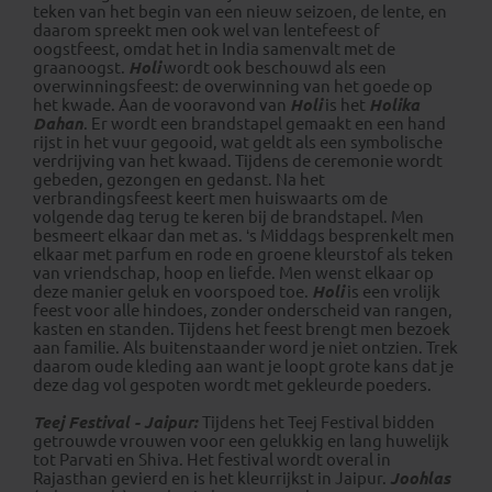
teken van het begin van een nieuw seizoen, de lente, en
daarom spreekt men ook wel van lentefeest of
oogstfeest, omdat het in India samenvalt met de
graanoogst.
Holi
wordt ook beschouwd als een
overwinningsfeest: de overwinning van het goede op
het kwade. Aan de vooravond van
Holi
is het
Holika
Dahan
. Er wordt een brandstapel gemaakt en een hand
rijst in het vuur gegooid, wat geldt als een symbolische
verdrijving van het kwaad. Tijdens de ceremonie wordt
gebeden, gezongen en gedanst. Na het
verbrandingsfeest keert men huiswaarts om de
volgende dag terug te keren bij de brandstapel. Men
besmeert elkaar dan met as. ‘s Middags besprenkelt men
elkaar met parfum en rode en groene kleurstof als teken
van vriendschap, hoop en liefde. Men wenst elkaar op
deze manier geluk en voorspoed toe.
Holi
is een vrolijk
feest voor alle hindoes, zonder onderscheid van rangen,
kasten en standen. Tijdens het feest brengt men bezoek
aan familie. Als buitenstaander word je niet ontzien. Trek
daarom oude kleding aan want je loopt grote kans dat je
deze dag vol gespoten wordt met gekleurde poeders.
Teej Festival - Jaipur:
Tijdens het Teej Festival bidden
getrouwde vrouwen voor een gelukkig en lang huwelijk
tot Parvati en Shiva. Het festival wordt overal in
Rajasthan gevierd en is het kleurrijkst in Jaipur.
Joohlas