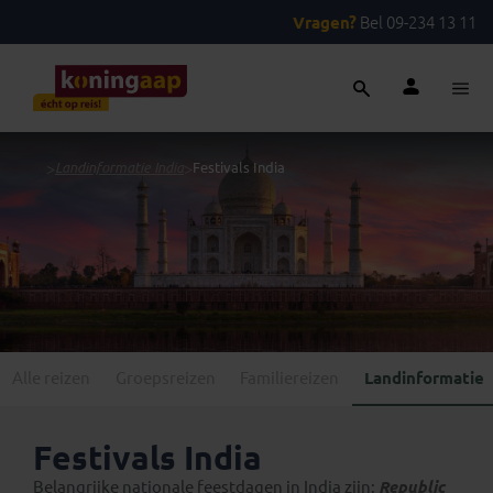
Vragen?
Bel 09-234 13 11
...
>
Landinformatie India
>
Festivals India
Alle reizen
Groepsreizen
Familiereizen
Landinformatie
Festivals India
Belangrijke nationale feestdagen in India zijn:
Republic