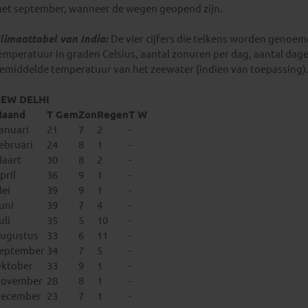
et september, wanneer de wegen geopend zijn.
limaattabel van India:
De vier cijfers die telkens worden genoem
emperatuur in graden Celsius, aantal zonuren per dag, aantal da
emiddelde temperatuur van het zeewater (indien van toepassing)
EW DELHI
aand
T Gem
Zon
Regen
T W
anuari
21
7
2
-
ebruari
24
8
1
-
aart
30
8
2
-
pril
36
9
1
-
ei
39
9
1
-
uni
39
7
4
-
uli
35
5
10
-
ugustus
33
6
11
-
eptember
34
7
5
-
ktober
33
9
1
-
ovember
28
8
1
-
ecember
23
7
1
-