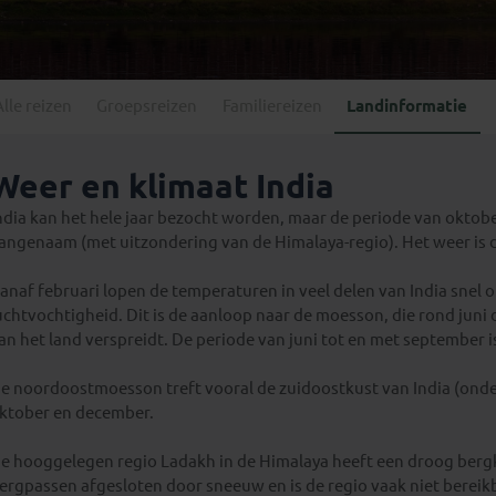
Georgië
(4)
Mexico
(4)
IJsland
(3)
Paraguay
(1)
Kosovo
(1)
Peru
(5)
Last minute reizen
Kroatië
(2)
Alle reizen
Groepsreizen
Familiereizen
Landinformatie
Suriname
(1)
Letland
(3)
Litouwen
(3)
Weer en klimaat India
Moldavië
(1)
ndia kan het hele jaar bezocht worden, maar de periode van oktob
Montenegro
(2)
angenaam (met uitzondering van de Himalaya-regio). Het weer is
Noord-Macedonië
(1)
anaf februari lopen de temperaturen in veel delen van India snel 
uchtvochtigheid. Dit is de aanloop naar de moesson, die rond juni 
an het land verspreidt. De periode van juni tot en met september is
e noordoostmoesson treft vooral de zuidoostkust van India (ond
ktober en december.
e hooggelegen regio Ladakh in de Himalaya heeft een droog bergkli
ergpassen afgesloten door sneeuw en is de regio vaak niet bereikba