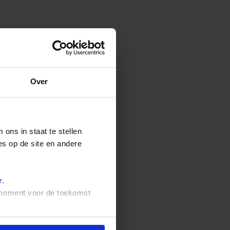
Over
ons in staat te stellen
es op de site en andere
r
.
t moment voor de toekomst