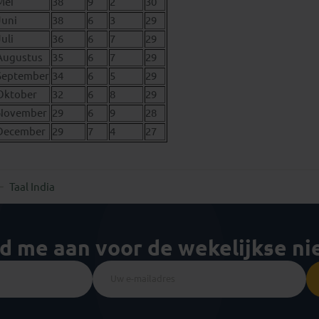
Mei
38
9
2
30
Juni
38
6
3
29
Juli
36
6
7
29
Augustus
35
6
7
29
September
34
6
5
29
Oktober
32
6
8
29
November
29
6
9
28
December
29
7
4
27
Taal India
ld me aan voor de wekelijkse n