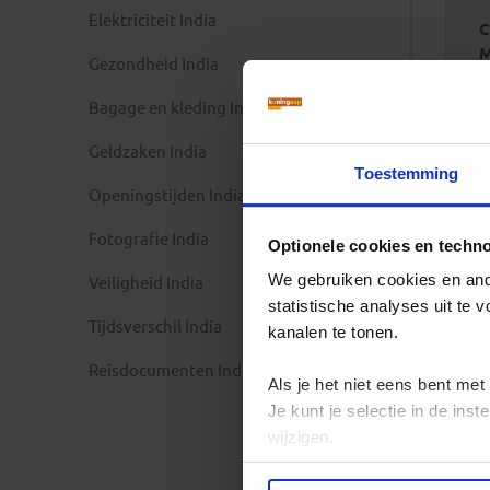
Elektriciteit India
C
M
Gezondheid India
J
F
Bagage en kleding India
M
A
Geldzaken India
M
Toestemming
Openingstijden India
J
J
Fotografie India
Optionele cookies en techn
A
S
We gebruiken cookies en ande
Veiligheid India
O
statistische analyses uit te
N
Tijdsverschil India
kanalen te tonen.
D
Reisdocumenten India
Als je het niet eens bent met
Je kunt je selectie in de in
wijzigen.
Privacy beleid