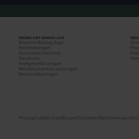
REIZEN MET KONING AAP
REIS
Waarom Koning Aap?
Gro
Bestemmingen
Pion
Duurzaam toerisme
Fest
Vacatures
Fami
Veelgestelde vragen
Reisdocumenten aanvragen
Reisverzekeringen
Privacy
Cookies instellingen
Disclaimer
Reisvoorwaarden
C