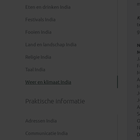
m
Eten en drinken India
K
Festivals India
t
g
Fooien India
Land en landschap India
N
M
Religie India
J
F
Taal India
M
A
Weer en klimaat India
M
J
Praktische informatie
J
A
S
Adressen India
O
N
Communicatie India
D