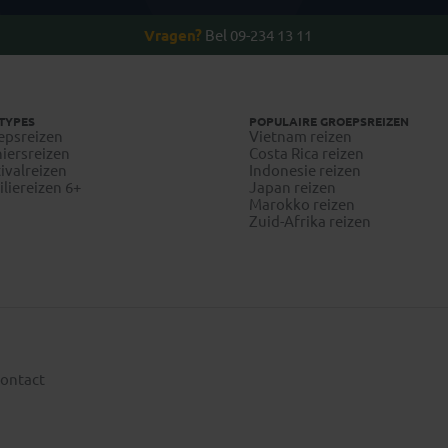
Vragen?
Bel 09-234 13 11
TYPES
POPULAIRE GROEPSREIZEN
epsreizen
Vietnam reizen
iersreizen
Costa Rica reizen
ivalreizen
Indonesie reizen
liereizen 6+
Japan reizen
Marokko reizen
Zuid-Afrika reizen
ontact