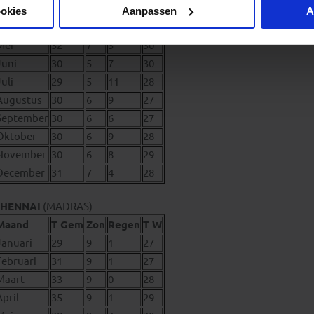
Maart
33
8
3
29
ookies
Aanpassen
A
April
33
8
5
30
Mei
32
7
3
30
Juni
30
5
7
30
Juli
29
5
11
28
Augustus
30
6
9
27
September
30
6
6
27
Oktober
30
6
9
28
November
30
6
8
29
December
31
7
4
28
HENNAI
(MADRAS)
Maand
T Gem
Zon
Regen
T W
Januari
29
9
1
27
Februari
31
9
1
27
Maart
33
9
0
28
April
35
9
1
29