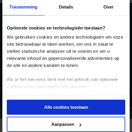
Toestemming
Details
Over
Ja, ik meld me aan
Optionele cookies en technologieën toestaan?
voor de wekelijkse
We gebruiken cookies en andere technologieën om onze
nieuwsbrief
site betrouwbaar te laten werken, om ons in staat te
stellen statistische analyses uit te voeren en om u
relevante inhoud en gepersonaliseerde advertenties op
de site en andere kanalen te tonen.
Als je het niet eens bent met het gebruik van optionele
Inschrijven
cookies en technologieën, klik dan
hier
.
Je kunt je selectie in de instellingen aanpassen of deze
onder aan de pagina op elk gewenst moment voor de
Alle cookies toestaan
toekomst wijzigen.
Vragen?
Bel 09-234 13 11
Privacy beleid
Aanpassen
REIZEN MET KONING AAP