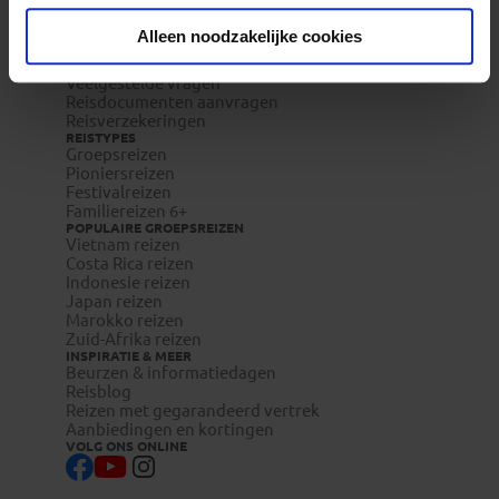
Waarom Koning Aap?
Bestemmingen
Alleen noodzakelijke cookies
Duurzaam toerisme
Vacatures
Veelgestelde vragen
Reisdocumenten aanvragen
Reisverzekeringen
REISTYPES
Groepsreizen
Pioniersreizen
Festivalreizen
Familiereizen 6+
POPULAIRE GROEPSREIZEN
Vietnam reizen
Costa Rica reizen
Indonesie reizen
Japan reizen
Marokko reizen
Zuid-Afrika reizen
INSPIRATIE & MEER
Beurzen & informatiedagen
Reisblog
Reizen met gegarandeerd vertrek
Aanbiedingen en kortingen
VOLG ONS ONLINE