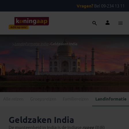
Vragen?
Bel 09-234 13 11
...
>
Landinformatie India
>
Geldzaken India
Alle reizen
Groepsreizen
Familiereizen
Landinformatie
Geldzaken India
De munteenheid in India is de Indiase
rupee
(INR)