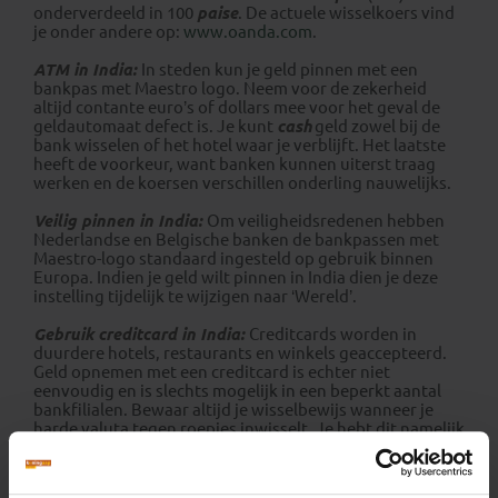
onderverdeeld in 100
paise
. De actuele wisselkoers vind
je onder andere op:
www.oanda.com
.
ATM in India:
In steden kun je geld pinnen met een
bankpas met Maestro logo. Neem voor de zekerheid
altijd contante euro’s of dollars mee voor het geval de
geldautomaat defect is. Je kunt
cash
geld zowel bij de
bank wisselen of het hotel waar je verblijft. Het laatste
heeft de voorkeur, want banken kunnen uiterst traag
werken en de koersen verschillen onderling nauwelijks.
Veilig pinnen in
India:
Om veiligheidsredenen hebben
Nederlandse en Belgische banken de bankpassen met
Maestro-logo standaard ingesteld op gebruik binnen
Europa. Indien je geld wilt pinnen in India dien je deze
instelling tijdelijk te wijzigen naar ‘Wereld’.
Gebruik creditcard in India:
Creditcards worden in
duurdere hotels, restaurants en winkels geaccepteerd.
Geld opnemen met een creditcard is echter niet
eenvoudig en is slechts mogelijk in een beperkt aantal
bankfilialen. Bewaar altijd je wisselbewijs wanneer je
harde valuta tegen roepies inwisselt. Je hebt dit namelijk
nodig als je bij het verlaten van India je overgebleven
rupees
terug wilt wisselen in euro’s.