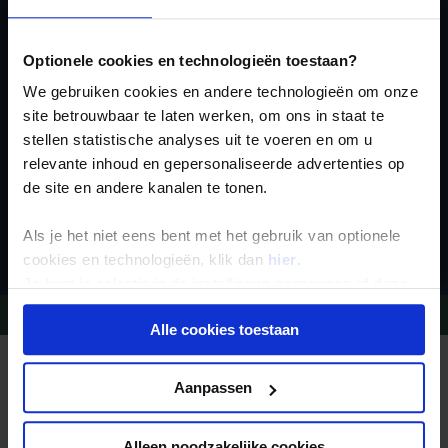
Ja, ik meld me aan
voor de wekelijkse
Optionele cookies en technologieën toestaan?
nieuwsbrief
We gebruiken cookies en andere technologieën om onze
site betrouwbaar te laten werken, om ons in staat te
stellen statistische analyses uit te voeren en om u
relevante inhoud en gepersonaliseerde advertenties op
de site en andere kanalen te tonen.
Inschrijven
Als je het niet eens bent met het gebruik van optionele
cookies en technologieën, klik dan
hier
.
Je kunt je selectie in de instellingen aanpassen of deze
onder aan de pagina op elk gewenst moment voor de
Vragen?
Bel 09-234 13 11
Alle cookies toestaan
toekomst wijzigen.
REIZEN MET KONING AAP
Privacy beleid
Waarom Koning Aap?
Aanpassen
Bestemmingen
Duurzaam toerisme
Vacatures
Alleen noodzakelijke cookies