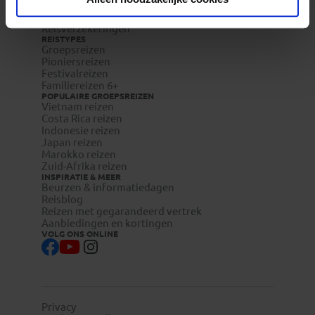
Veelgestelde vragen
Reisdocumenten aanvragen
Reisverzekeringen
REISTYPES
Groepsreizen
Pioniersreizen
Festivalreizen
Familiereizen 6+
POPULAIRE GROEPSREIZEN
Vietnam reizen
Costa Rica reizen
Indonesie reizen
Japan reizen
Marokko reizen
Zuid-Afrika reizen
INSPIRATIE & MEER
Beurzen & informatiedagen
Reisblog
Reizen met gegarandeerd vertrek
Aanbiedingen en kortingen
VOLG ONS ONLINE
Privacy