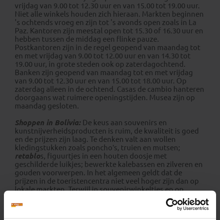
vrijdag van 9.00 tot 12.30 uur en van 15.00 tot 19.00 uur.
Niet alle winkels houden zich hieraan. Markten beginnen
's ochtends vroeg en zijn tot 's avonds open zoals in La
Paz. Kantoren zijn meestal open tot 15.30 of 16.30 uur en
hebben tussen de middag een flinke pauze.
Postkantoren zijn in de regel geopend van maandag tot
en met vrijdag van 9.00 tot 12.00 uur en van 14.30 tot
19.00 uur, in grote steden ook op zaterdagochtend.
Banken zijn geopend van maandag tot en met vrijdag
van 9.00 tot 12.30 uur en van 15.00 tot 18.00 uur. Op
zaterdag alleen in de ochtend. Casas de cambio hanteren
doorgaans wat ruimere openingstijden. Musea zijn op
maandag gesloten.
Shoppen in Bolivia:
De keus aan souvenirs en
kunstnijverheidsproducten is ruim, de kwaliteit is goed
en de prijzen zijn laag. Te denken valt aan wollen
kledingstukken zoals poncho’s, truien en mutsen;
retablo
s, figuurtjes in een houten doosje met
geschilderde luikjes; bewerkte kalebassen en zilveren en
gouden voorwerpen. In het algemeen geldt dat de
prijzen in de toeristencentra niet veel hoger zijn dan op
lokale markten. Terwijl in souvenirwinkeltjes en op
markten afdingen gebruikelijk is, gelden in
supermarkten en grotere winkels vaste prijzen.