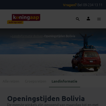
Vragen?
Bel 09-234 13 11
...
>
Landinformatie Bolivia
>
Openingstijden Bolivia
Alle reizen
Groepsreizen
Landinformatie
Openingstijden Bolivia
De meeste winkels zijn geopend van maandag tot en met