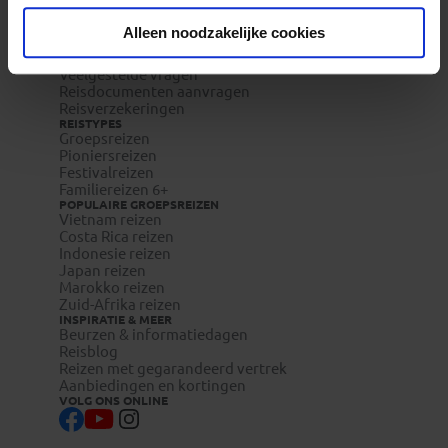
Waarom Koning Aap?
Bestemmingen
Alleen noodzakelijke cookies
Duurzaam toerisme
Vacatures
Veelgestelde vragen
Reisdocumenten aanvragen
Reisverzekeringen
REISTYPES
Groepsreizen
Pioniersreizen
Festivalreizen
Familiereizen 6+
POPULAIRE GROEPSREIZEN
Vietnam reizen
Costa Rica reizen
Indonesie reizen
Japan reizen
Marokko reizen
Zuid-Afrika reizen
INSPIRATIE & MEER
Beurzen & informatiedagen
Reisblog
Reizen met gegarandeerd vertrek
Aanbiedingen en kortingen
VOLG ONS ONLINE