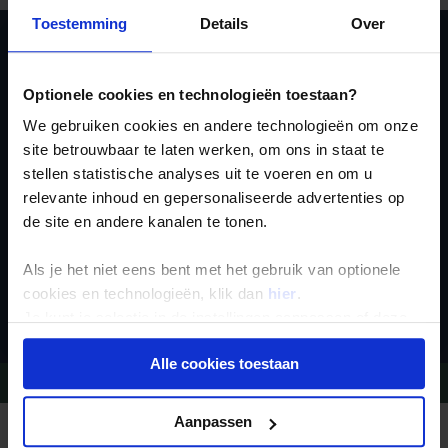
Toestemming
Details
Over
Ja, ik meld me aan
Optionele cookies en technologieën toestaan?
voor de wekelijkse
We gebruiken cookies en andere technologieën om onze
nieuwsbrief
site betrouwbaar te laten werken, om ons in staat te
stellen statistische analyses uit te voeren en om u
relevante inhoud en gepersonaliseerde advertenties op
de site en andere kanalen te tonen.
Als je het niet eens bent met het gebruik van optionele
Inschrijven
cookies en technologieën, klik dan
hier
.
Je kunt je selectie in de instellingen aanpassen of deze
onder aan de pagina op elk gewenst moment voor de
Alle cookies toestaan
toekomst wijzigen.
Vragen?
Bel 09-234 13 11
Privacy beleid
Aanpassen
REIZEN MET KONING AAP