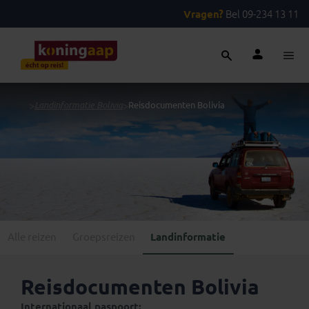
Vragen?
Bel 09-234 13 11
...
>
Landinformatie Bolivia
>
Reisdocumenten Bolivia
Alle reizen
Groepsreizen
Landinformatie
Reisdocumenten Bolivia
Internationaal paspoort: