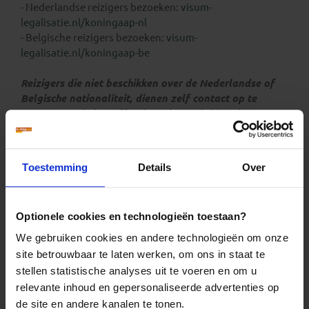
- Nederlandse reizigers bezoeken:
visum-
legalisatie.nl/koningaap-nl
- Belgische reizigers bezoeken:
visum-
legalisatie.nl/koningaap-be
Reizigers die niet beschikken over de Nederlandse of
Belgische nationaliteit, dienen zelf contact op te
nemen met de betreffende ambassade(s) en hun
eventuele visum te regelen.
Reizigers met meereizende kinderen onder de 18 jaar
Toestemming
Details
Over
dienen zelf bij de betreffende ambassade te infomeren
naar eventuele aanvullende toelatingseisen.
Optionele cookies en technologieën toestaan?
Overstap in de Verenigde Staten:
Voor reizen met een overstap in de Verenigde Staten,
We gebruiken cookies en andere technologieën om onze
dien je online voor vertrek een ESTA-toestemming
site betrouwbaar te laten werken, om ons in staat te
(Electronic System of Travel Authority) aan te vragen.
stellen statistische analyses uit te voeren en om u
relevante inhoud en gepersonaliseerde advertenties op
de site en andere kanalen te tonen.