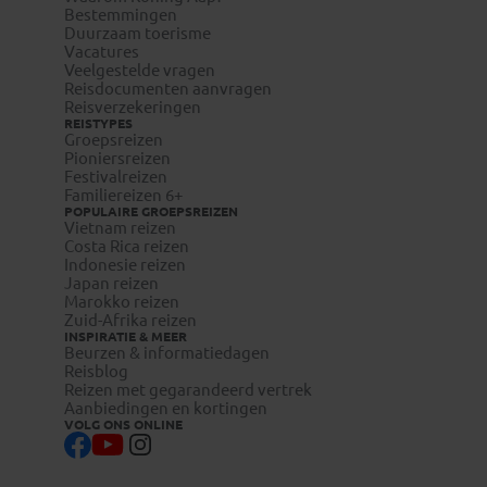
Bestemmingen
Duurzaam toerisme
Vacatures
Veelgestelde vragen
Reisdocumenten aanvragen
Reisverzekeringen
REISTYPES
Groepsreizen
Pioniersreizen
Festivalreizen
Familiereizen 6+
POPULAIRE GROEPSREIZEN
Vietnam reizen
Costa Rica reizen
Indonesie reizen
Japan reizen
Marokko reizen
Zuid-Afrika reizen
INSPIRATIE & MEER
Beurzen & informatiedagen
Reisblog
Reizen met gegarandeerd vertrek
Aanbiedingen en kortingen
VOLG ONS ONLINE