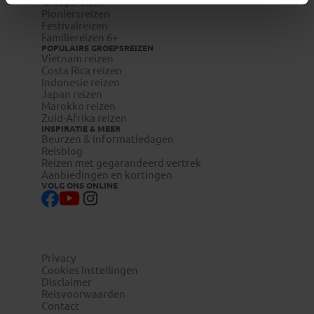
Groepsreizen
Pioniersreizen
Festivalreizen
Familiereizen 6+
POPULAIRE GROEPSREIZEN
Vietnam reizen
Costa Rica reizen
Indonesie reizen
Japan reizen
Marokko reizen
Zuid-Afrika reizen
INSPIRATIE & MEER
Beurzen & informatiedagen
Reisblog
Reizen met gegarandeerd vertrek
Aanbiedingen en kortingen
VOLG ONS ONLINE
Privacy
Cookies instellingen
Disclaimer
Reisvoorwaarden
Contact