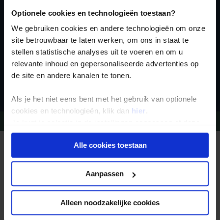
nieuwsbrief
Optionele cookies en technologieën toestaan?
We gebruiken cookies en andere technologieën om onze
site betrouwbaar te laten werken, om ons in staat te
stellen statistische analyses uit te voeren en om u
relevante inhoud en gepersonaliseerde advertenties op
de site en andere kanalen te tonen.
Inschrijven
Als je het niet eens bent met het gebruik van optionele
cookies en technologieën, klik dan
hier
.
Vragen?
Bel 09-234 13 11
Je kunt je selectie in de instellingen aanpassen of deze
onder aan de pagina op elk gewenst moment voor de
Alle cookies toestaan
toekomst wijzigen.
REIZEN MET KONING AAP
Waarom Koning Aap?
Bestemmingen
Privacy beleid
Duurzaam toerisme
Aanpassen
Vacatures
Veelgestelde vragen
Reisdocumenten aanvragen
Alleen noodzakelijke cookies
Reisverzekeringen
REISTYPES