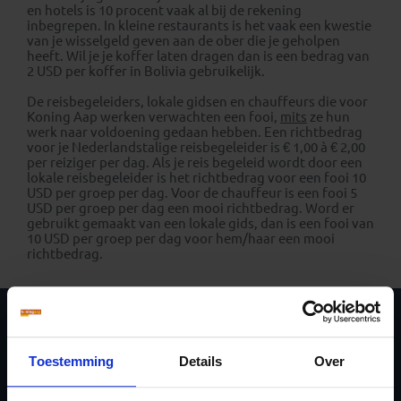
en hotels is 10 procent vaak al bij de rekening
inbegrepen. In kleine restaurants is het vaak een kwestie
van je wisselgeld geven aan de ober die je geholpen
heeft. Wil je je koffer laten dragen dan is een bedrag van
2 USD per koffer in Bolivia gebruikelijk.
De reisbegeleiders, lokale gidsen en chauffeurs die voor
Koning Aap werken verwachten een fooi,
mits
ze hun
werk naar voldoening gedaan hebben. Een richtbedrag
voor je Nederlandstalige reisbegeleider is € 1,00 à € 2,00
per reiziger per dag. Als je reis begeleid wordt door een
lokale reisbegeleider is het richtbedrag voor een fooi 10
USD per groep per dag. Voor de chauffeur is een fooi 5
USD per groep per dag een mooi richtbedrag. Word er
gebruikt gemaakt van een lokale gids, dan is een fooi van
10 USD per groep per dag voor hem/haar een mooi
richtbedrag.
Ja, ik meld me aan
Toestemming
Details
Over
voor de wekelijkse