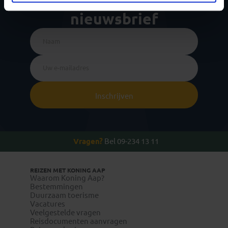
voor de wekelijkse
nieuwsbrief
Inschrijven
Vragen?
Bel 09-234 13 11
REIZEN MET KONING AAP
Waarom Koning Aap?
Bestemmingen
Duurzaam toerisme
Vacatures
Veelgestelde vragen
Reisdocumenten aanvragen