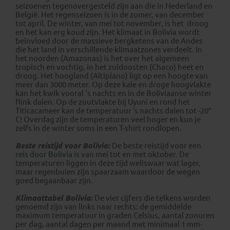
seizoenen tegenovergesteld zijn aan die in Nederland en
België. Het regenseizoen is in de zomer, van december
tot april. De winter, van mei tot november, is het droog
en het kan erg koud zijn. Het klimaat in Bolivia wordt
beïnvloed door de massieve bergketens van de Andes
die het land in verschillende klimaatzones verdeelt. In
het noorden (Amazonas) is het over het algemeen
tropisch en vochtig, in het zuidoosten (Chaco) heet en
droog. Het hoogland (Altiplano) ligt op een hoogte van
meer dan 3000 meter. Op deze kale en droge hoogvlakte
kan het kwik vooral 's nachts en in de Boliviaanse winter
flink dalen. Op de zoutvlakte bij Uyuni en rond het
Titicacameer kan de temperatuur ’s nachts dalen tot -20°
C! Overdag zijn de temperaturen veel hoger en kun je
zelfs in de winter soms in een T-shirt rondlopen.
Beste reistijd voor Bolivia:
De beste reistijd voor een
reis door Bolivia
is van mei tot en met oktober. De
temperaturen liggen in deze tijd weliswaar wat lager,
maar regenbuien zijn spaarzaam waardoor de wegen
goed begaanbaar zijn.
Klimaattabel Bolivia:
De vier cijfers die telkens worden
genoemd zijn van links naar rechts: de gemiddelde
maximum temperatuur in graden Celsius, aantal zonuren
per dag, aantal dagen per maand met minimaal 1 mm-