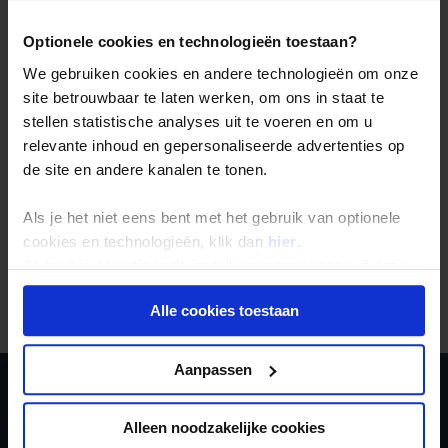
Januari
29
6
21
-
Optionele cookies en technologieën toestaan?
Februari
30
5
20
-
We gebruiken cookies en andere technologieën om onze
Maart
29
5
19
-
site betrouwbaar te laten werken, om ons in staat te
April
27
6
19
-
stellen statistische analyses uit te voeren en om u
Mei
23
8
15
-
relevante inhoud en gepersonaliseerde advertenties op
Juni
24
9
13
-
de site en andere kanalen te tonen.
Juli
26
9
11
-
Augustus
27
8
9
-
Als je het niet eens bent met het gebruik van optionele
September
30
7
11
-
cookies en technologieën, klik dan
hier
.
Oktober
30
6
13
-
Je kunt je selectie in de instellingen aanpassen of deze
November
30
6
18
-
onder aan de pagina op elk gewenst moment voor de
December
30
6
21
-
Alle cookies toestaan
toekomst wijzigen.
Privacy beleid
Aanpassen
Ja, ik meld me aan
Alleen noodzakelijke cookies