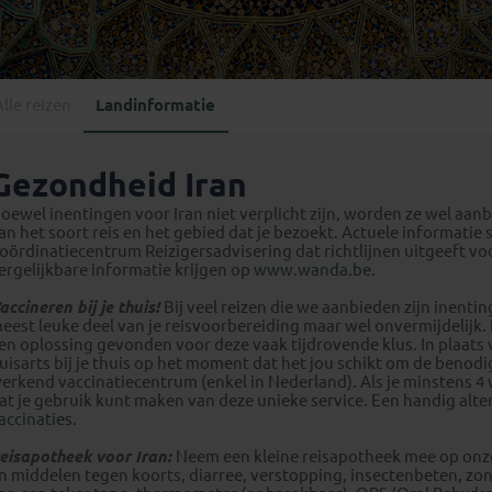
Georgië
(4)
Mexico
(4)
IJsland
(3)
Paraguay
(1)
Kosovo
(1)
Peru
(5)
Last minute reizen
Kroatië
(2)
Alle reizen
Landinformatie
Suriname
(1)
Letland
(3)
Litouwen
(3)
Gezondheid Iran
Moldavië
(1)
oewel inentingen voor Iran niet verplicht zijn, worden ze wel aanb
Montenegro
(2)
an het soort reis en het gebied dat je bezoekt. Actuele informatie 
oördinatiecentrum Reizigersadvisering dat richtlijnen uitgeeft voo
Noord-Macedonië
(1)
ergelijkbare informatie krijgen op
www.wanda.be
.
accineren bij je thuis!
Bij veel reizen die we aanbieden zijn inenti
eest leuke deel van je reisvoorbereiding maar wel onvermijdelij
en oplossing gevonden voor deze vaak tijdrovende klus. In plaats 
uisarts bij je thuis op het moment dat het jou schikt om de benod
erkend vaccinatiecentrum (enkel in Nederland). Als je minstens 
at je gebruik kunt maken van deze unieke service. Een handig alt
accinaties
.
eisapotheek voor Iran:
Neem een kleine reisapotheek mee op on
n middelen tegen koorts, diarree, verstopping, insectenbeten, zo