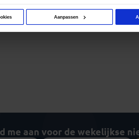
ookies
Aanpassen
A
ld me aan voor de wekelijkse n