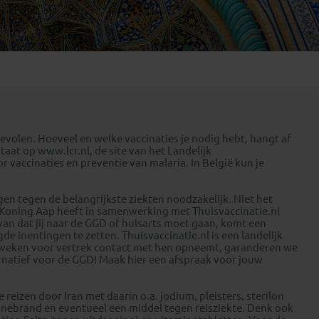
Emiraten
(1)
evolen. Hoeveel en welke vaccinaties je nodig hebt, hangt af
staat op
www.lcr.nl
, de site van het Landelijk
r vaccinaties en preventie van malaria. In België kun je
ngen tegen de belangrijkste ziekten noodzakelijk. Niet het
k. Koning Aap heeft in samenwerking met
Thuisvaccinatie.nl
van dat jij naar de GGD of huisarts moet gaan, komt een
igde inentingen te zetten.
Thuisvaccinatie.nl
is een landelijk
4 weken voor vertrek contact met hen opneemt, garanderen we
ernatief voor de GGD! Maak hier een
afspraak voor jouw
ze
reizen door Iran
met daarin o.a. jodium, pleisters, sterilon
nnebrand en eventueel een middel tegen reisziekte. Denk ook