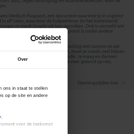
ion Salts, tegen uitdroging) en vitaminetabletten. Voor de
jes.
pees Medisch Paspoort, een document waarmee je in urgente
in elf talen, waardoor de hulpverlener (in het buitenland)
eningen en medicijngebruik kan opzoeken. Ook is vermeld wie
huwd kan worden. Het medisch paspoort is onder andere
en om te acclimatiseren. Wees voorzichtig met zonnen en zet
hitte ongemerkt veel vocht verliest, moet je steeds veel blijven
 over het algemeen beter dan ijskoude. Je maag en darmen
Over
 drinken. Vind hier meer informatie over
gezond op reis
.
Openingstijden Iran
ons in staat te stellen
es op de site en andere
r
.
t moment voor de toekomst