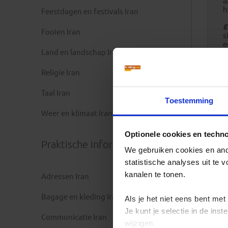
a
h
Feestdagen en festivals Iran
E
Fooien Iran
s
e
Land en landschap Iran
d
v
Religie Iran
P
b
Taal Iran
d
Toestemming
w
Weer en klimaat Iran
Optionele cookies en techn
Praktische informatie
We gebruiken cookies en ande
statistische analyses uit te
kanalen te tonen.
Adressen Iran
Bagage en kleding Iran
Als je het niet eens bent met
Je kunt je selectie in de in
Communicatie Iran
wijzigen.