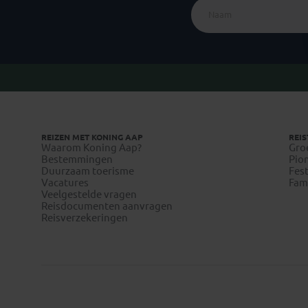
REIZEN MET KONING AAP
REIS
Waarom Koning Aap?
Gro
Bestemmingen
Pion
Duurzaam toerisme
Fest
Vacatures
Fami
Veelgestelde vragen
Reisdocumenten aanvragen
Reisverzekeringen