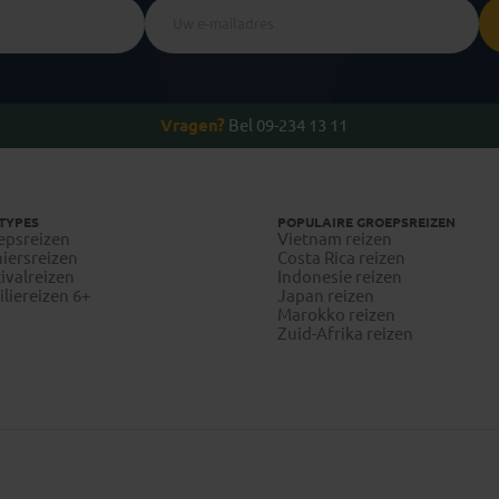
Vragen?
Bel 09-234 13 11
TYPES
POPULAIRE GROEPSREIZEN
epsreizen
Vietnam reizen
iersreizen
Costa Rica reizen
ivalreizen
Indonesie reizen
liereizen 6+
Japan reizen
Marokko reizen
Zuid-Afrika reizen