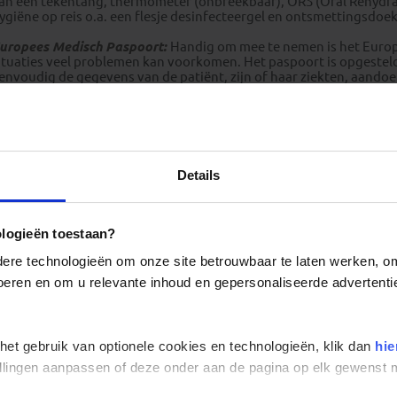
an een tekentang, thermometer (onbreekbaar), ORS (Oral Rehydrat
ygiëne op reis o.a. een flesje desinfecteergel en ontsmettingsdoek
uropees Medisch Paspoort:
Handig om mee te nemen is het Euro
ituaties veel problemen kan voorkomen. Het paspoort is opgesteld 
envoudig de gegevens van de patiënt, zijn of haar ziekten, aando
e behandelende arts is en wie er in dringende gevallen gewaarsc
erkrijgbaar bij huisarts, de Reisdokter, apotheek en GGD.
reventieve maatregelen:
Bij aankomst is het zaak de tijd te nem
ij uitstapjes in de volle zon iets op je hoofd. Omdat je in de droge 
rinken en wat extra zout op je eten strooien. Warme dranken zijn
Details
orden dan minder belast. Het water uit de kraan kun je beter niet
ologieën toestaan?
Geldzaken Iran
re technologieën om onze site betrouwbaar te laten werken, om 
 voeren en om u relevante inhoud en gepersonaliseerde advertenti
 het gebruik van optionele cookies en technologieën, klik dan
hie
stellingen aanpassen of deze onder aan de pagina op elk gewens