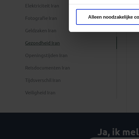
Elektriciteit Iran
Privacy beleid
Alleen noodzakelijke c
Fotografie Iran
Geldzaken Iran
Gezondheid Iran
Openingstijden Iran
Reisdocumenten Iran
Tijdsverschil Iran
Veiligheid Iran
Ja, ik me