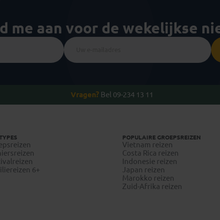
ld me aan voor de wekelijkse n
Vragen?
Bel 09-234 13 11
TYPES
POPULAIRE GROEPSREIZEN
epsreizen
Vietnam reizen
iersreizen
Costa Rica reizen
ivalreizen
Indonesie reizen
liereizen 6+
Japan reizen
Marokko reizen
Zuid-Afrika reizen