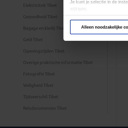
Je kunt je selectie in de in
Elektriciteit Tibet
wijzigen.
Gezondheid Tibet
Privacy beleid
Alleen noodzakelijke c
Bagage en kledij Tibet
Geld Tibet
Openingstijden Tibet
Overige praktische informatie Tibet
Fotografie Tibet
Veiligheid Tibet
Tijdsverschil Tibet
Reisdocumenten Tibet