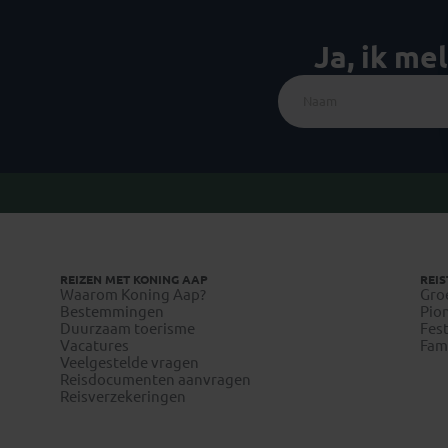
Ja, ik me
REIZEN MET KONING AAP
REIS
Waarom Koning Aap?
Gro
Bestemmingen
Pion
Duurzaam toerisme
Fest
Vacatures
Fami
Veelgestelde vragen
Reisdocumenten aanvragen
Reisverzekeringen