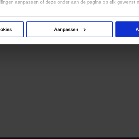
stellingen aanpassen of deze onder aan de pagina op elk gewens
ookies
Aanpassen
A