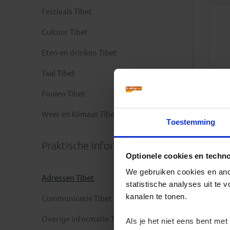
Festivals Tibet
Cultuur Tibet
Eten en drinken Tibet
Taal Tibet
Fooien Tibet
Weer en klimaat Tibet
Toestemming
Praktische informatie
Optionele cookies en techn
We gebruiken cookies en ande
Adressen Tibet
statistische analyses uit te
kanalen te tonen.
Communicatie Tibet
Overige informatie Tibet
Als je het niet eens bent met