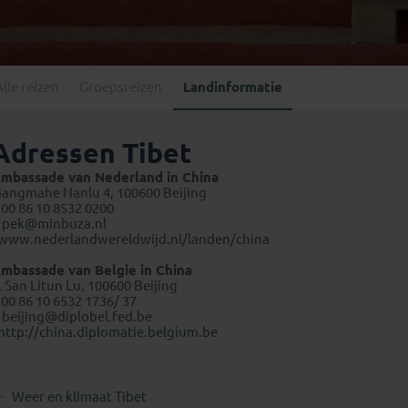
Georgië
(4)
Mexico
(4)
IJsland
(3)
Paraguay
(1)
Kosovo
(1)
Peru
(5)
Last minute reizen
Kroatië
(2)
Alle reizen
Groepsreizen
Landinformatie
Suriname
(1)
Letland
(3)
Litouwen
(3)
Adressen Tibet
Moldavië
(1)
mbassade van Nederland in China
Montenegro
(2)
iangmahe Nanlu 4, 100600 Beijing
 00 86 10 8532 0200
Noord-Macedonië
(1)
E
pek@minbuza.nl
www.nederlandwereldwijd.nl/landen/china
mbassade van Belgie in China
, San Litun Lu, 100600 Beijing
 00 86 10 6532 1736/ 37
E
beijing@diplobel.fed.be
http://china.diplomatie.belgium.be
Weer en klimaat Tibet