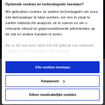
Optionele cookies en technologieën toestaan?
We gebruiken cookies en andere technologieën om onze
site betrouwbaar te laten werken, om ons in staat te
stellen statistische analyses uit te voeren en om u
relevante inhoud en gepersonaliseerde advertenties op
Inschrijven
de site en andere kanalen te tonen.
Als je het niet eens bent met het gebruik van optionele
cookies en technologieën, klik dan
hier
.
Vragen?
Bel 09-234 13 11
Je kunt je selectie in de instellingen aanpassen of deze
onder aan de pagina op elk gewenst moment voor de
Alle cookies toestaan
REIZEN MET KONING AAP
toekomst wijzigen.
Waarom Koning Aap?
Bestemmingen
Duurzaam toerisme
Privacy beleid
Aanpassen
Vacatures
Veelgestelde vragen
Reisdocumenten aanvragen
Reisverzekeringen
Alleen noodzakelijke cookies
REISTYPES
Groepsreizen