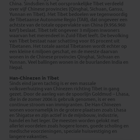
China. Sindsdien is het oorspronkelijke Tibet verdeeld
over vijf Chinese provincies (Qinghai, Sichuan, Gansu,
Yunnan en Tibet). Met Tibet bedoelen we tegenwoordig
de Tibetaanse Autonome Regio (TAR), dat ongeveer een
achtste van de totale oppervlakte van China (9.956.960
km²) beslaat. Tibet telt ongeveer 3 miljoen inwoners
waarvan het merendeel in Zuid-Tibet leeft. De bevolking
van Tibet bestaat naar schatting voor 85 procent uit
Tibetanen. Het totale aantal Tibetanen wordt echter op
een kleine 6 miljoen geschat, en de meeste daarvan
wonen in de Chinese provincies Qinghai, Sichuan en
Yunnan. Veel ballingen wonen in de buurlanden India en
Nepal.
Han-Chinezen in Tibet
Sinds eind jaren tachtig is er een massale
volksverhuizing van Chinezen richting Tibet in gang
gezet. Door de aanleg van de spoorlijn Goldmud – Lhasa,
die in de zomer 2006 is gebruik genomen, is er een
continue stroom van immigranten. De Han-Chinezen
wonen voornamelijk in de grotere plaatsen zoals Lhasa
en Shigatse en zijn actief in de mijnbouw, industrie,
handel en het leger. De meesten worden gelokt met
allerlei voordelen zoals hogere lonen, goede scholing en
medische voorzieningen, speciale huisvestiging en
langere vakanties.