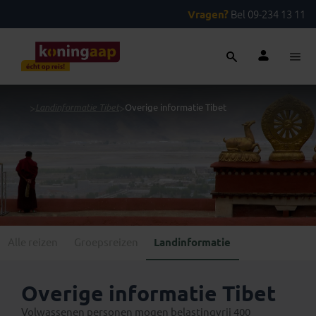
Vragen?
Bel 09-234 13 11
...
>
Landinformatie Tibet
>
Overige informatie Tibet
Alle reizen
Groepsreizen
Landinformatie
Overige informatie Tibet
Volwassenen personen mogen belastingvrij 400