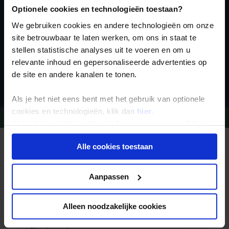
Optionele cookies en technologieën toestaan?
We gebruiken cookies en andere technologieën om onze
site betrouwbaar te laten werken, om ons in staat te
stellen statistische analyses uit te voeren en om u
relevante inhoud en gepersonaliseerde advertenties op
Inschrijven
de site en andere kanalen te tonen.
Als je het niet eens bent met het gebruik van optionele
cookies en technologieën, klik dan
hier
.
Vragen?
Bel 09-234 13 11
Je kunt je selectie in de instellingen aanpassen of deze
onder aan de pagina op elk gewenst moment voor de
Alle cookies toestaan
REIZEN MET KONING AAP
toekomst wijzigen.
Waarom Koning Aap?
Bestemmingen
Duurzaam toerisme
Privacy beleid
Aanpassen
Vacatures
Veelgestelde vragen
Reisdocumenten aanvragen
Reisverzekeringen
Alleen noodzakelijke cookies
REISTYPES
Groepsreizen