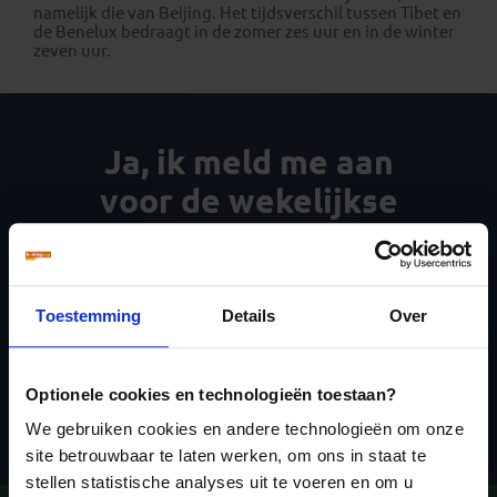
namelijk die van Beijing. Het tijdsverschil tussen Tibet en
de Benelux bedraagt in de zomer zes uur en in de winter
zeven uur.
Ja, ik meld me aan
voor de wekelijkse
nieuwsbrief
Toestemming
Details
Over
Optionele cookies en technologieën toestaan?
Inschrijven
We gebruiken cookies en andere technologieën om onze
site betrouwbaar te laten werken, om ons in staat te
stellen statistische analyses uit te voeren en om u