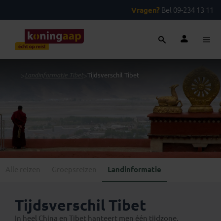
Vragen?
Bel 09-234 13 11
...
>
Landinformatie Tibet
>
Tijdsverschil Tibet
Alle reizen
Groepsreizen
Landinformatie
Tijdsverschil Tibet
In heel China en Tibet hanteert men één tijdzone,