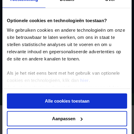
Ja, ik meld me aan
voor de wekelijkse
Optionele cookies en technologieën toestaan?
nieuwsbrief
We gebruiken cookies en andere technologieën om onze
site betrouwbaar te laten werken, om ons in staat te
stellen statistische analyses uit te voeren en om u
relevante inhoud en gepersonaliseerde advertenties op
de site en andere kanalen te tonen.
Inschrijven
Als je het niet eens bent met het gebruik van optionele
cookies en technologieën, klik dan
hier
.
Je kunt je selectie in de instellingen aanpassen of deze
onder aan de pagina op elk gewenst moment voor de
Vragen?
Bel 09-234 13 11
Alle cookies toestaan
toekomst wijzigen.
Privacy beleid
REIZEN MET KONING AAP
Aanpassen
Waarom Koning Aap?
Bestemmingen
Duurzaam toerisme