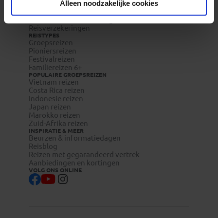
Vacatures
Alleen noodzakelijke cookies
Veelgestelde vragen
Reisdocumenten aanvragen
Reisverzekeringen
REISTYPES
Groepsreizen
Pioniersreizen
Festivalreizen
Familiereizen 6+
POPULAIRE GROEPSREIZEN
Vietnam reizen
Costa Rica reizen
Indonesie reizen
Japan reizen
Marokko reizen
Zuid-Afrika reizen
INSPIRATIE & MEER
Beurzen & informatiedagen
Reisblog
Reizen met gegarandeerd vertrek
Aanbiedingen en kortingen
VOLG ONS ONLINE