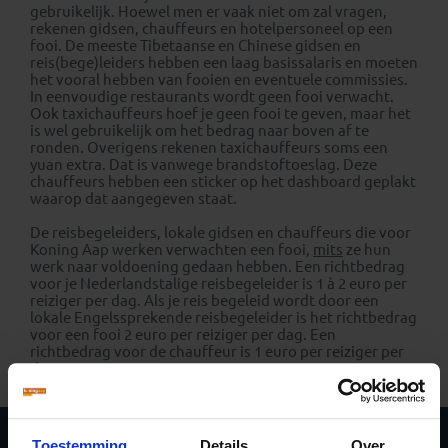
gebruikelijk. Hoewel men er vaak niet om zal vragen,
rekenen gidsen, chauffeurs en hotelpersoneel op een
fooi. De meeste Tibetaanse en Chinese gidsen en
reis(bege)leiders hebben een laag basissalaris en moeten
het vooral hebben van fooien en eventuele commissies.
In eenvoudige restaurants wordt geen fooi verwacht.
Ook taxichauffeurs hoef je geen fooi te geven, maar het
is wel gebruikelijk om het bedrag naar boven af te
ronden. Overigens rekenen taxichauffeurs soms een
yuan extra. Dat is vanwege brandstoftoeslag. Deze
chauffeurs hebben een sticker op het dashboard geplakt
waarop dat aangegeven staat.
De reisbegeleiders, lokale gidsen en chauffeurs die voor
Koning Aap werken verwachten een fooi,
mits
ze hun
werk naar voldoening gedaan hebben. Een richtbedrag
voor je Nederlandstalige reisbegeleider is 1 à 2 euro per
reiziger per dag. Als je reis begeleid wordt door een
lokale Engelssprekende reisbegeleider is het richtbedrag
voor een fooi 2 euro per reiziger per dag. Een
richtbedrag voor de chauffeur is 1 euro per reiziger per
dag.
Toestemming
Details
Over