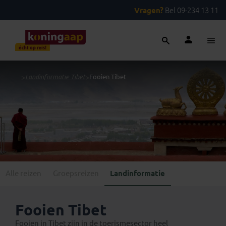
Vragen?
Bel 09-234 13 11
...
>
Landinformatie Tibet
>
Fooien Tibet
Alle reizen
Groepsreizen
Landinformatie
Fooien Tibet
Fooien in Tibet zijn in de toerismesector heel