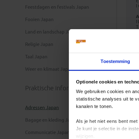
I
Feestdagen en festivals Japan
A
Fooien Japan
N
T
Land en landschap Japan
I
Religie Japan
Taal Japan
Toestemming
Weer en klimaat Japan
Optionele cookies en techn
Praktische informatie
We gebruiken cookies en ande
statistische analyses uit te
kanalen te tonen.
Adressen Japan
Bagage en kleding Japan
Als je het niet eens bent met
Je kunt je selectie in de in
Communicatie Japan
wijzigen.