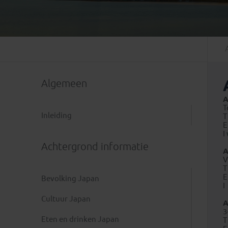
Mongolië
(1)
Tanzania
(1)
Nepal
(6)
Zimbabwe
(2)
Oezbekistan
(3)
Zuid-Afrika
(7)
Singapore
(1)
Sri Lanka
(4)
Algemeen
Tadzjikistan
(1)
Taiwan
(1)
A
T
Thailand
(8)
Inleiding
T
Tibet
(3)
I
Achtergrond informatie
A
V
T
Bevolking Japan
I
Cultuur Japan
A
3
Eten en drinken Japan
T