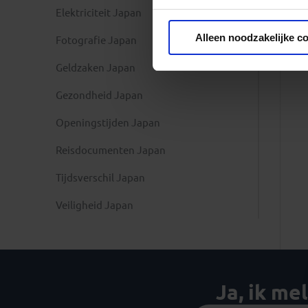
Elektriciteit Japan
Privacy beleid
Alleen noodzakelijke c
Fotografie Japan
Geldzaken Japan
Gezondheid Japan
Openingstijden Japan
Reisdocumenten Japan
Tijdsverschil Japan
Veiligheid Japan
Ja, ik me