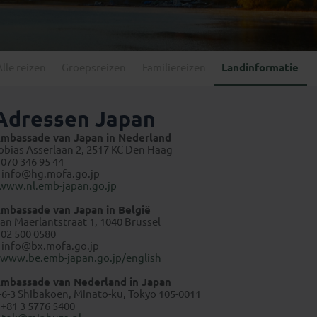
Georgië
(4)
Mexico
(4)
IJsland
(3)
Paraguay
(1)
Kosovo
(1)
Peru
(5)
Last minute reizen
Kroatië
(2)
Alle reizen
Groepsreizen
Familiereizen
Landinformatie
Suriname
(1)
Letland
(3)
Litouwen
(3)
Adressen Japan
Moldavië
(1)
mbassade van Japan in Nederland
Montenegro
(2)
obias Asserlaan 2, 2517 KC Den Haag
 070 346 95 44
Noord-Macedonië
(1)
E
info@hg.mofa.go.jp
www.nl.emb-japan.go.jp
mbassade van Japan in België
an Maerlantstraat 1, 1040 Brussel
 02 500 0580
E
info@bx.mofa.go.jp
www.be.emb-japan.go.jp/english
mbassade van Nederland in Japan
-6-3 Shibakoen, Minato-ku, Tokyo 105-0011
 +81 3 5776 5400