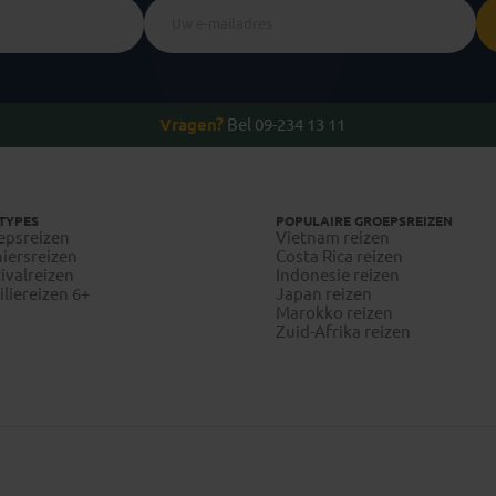
Vragen?
Bel 09-234 13 11
TYPES
POPULAIRE GROEPSREIZEN
epsreizen
Vietnam reizen
iersreizen
Costa Rica reizen
ivalreizen
Indonesie reizen
liereizen 6+
Japan reizen
Marokko reizen
Zuid-Afrika reizen