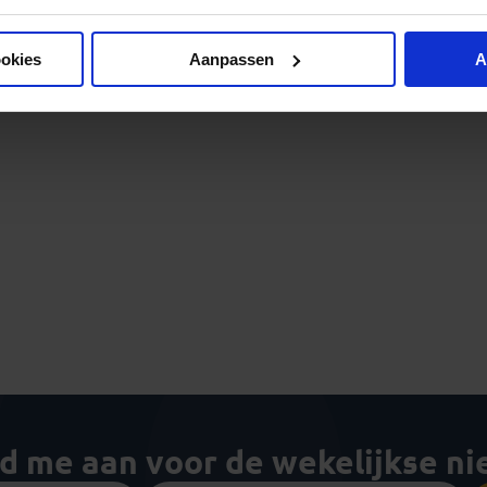
ookies
Aanpassen
A
ld me aan voor de wekelijkse n