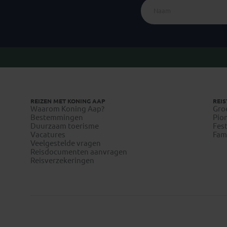
REIZEN MET KONING AAP
REIS
Waarom Koning Aap?
Gro
Bestemmingen
Pion
Duurzaam toerisme
Fest
Vacatures
Fami
Veelgestelde vragen
Reisdocumenten aanvragen
Reisverzekeringen