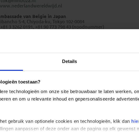
E
tok@minbuza.nl
www.nederlandwereldwijd.nl
mbassade van Belgie in Japan
ibancho 5-4, Chiyoda-ku, Tokyo 102-0084
 +81 3 3262 0191, +81 90 773 798 43 (noodnummer)
E
tokyo@diplobel.fed.be
http://japan.diplomatie.belgium.be
Weer en klimaat Japan
Details
ologieën toestaan?
re technologieën om onze site betrouwbaar te laten werken, om 
 voeren en om u relevante inhoud en gepersonaliseerde advertenti
 het gebruik van optionele cookies en technologieën, klik dan
hie
stellingen aanpassen of deze onder aan de pagina op elk gewens