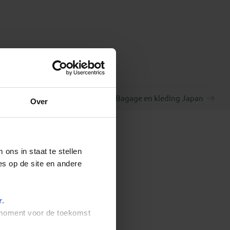
Bagage en kleding Japan
Over
ons in staat te stellen
es op de site en andere
r
.
t moment voor de toekomst