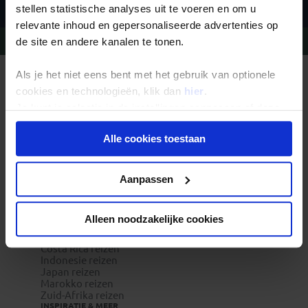
stellen statistische analyses uit te voeren en om u
relevante inhoud en gepersonaliseerde advertenties op
Vragen?
Bel 09-234 13 11
de site en andere kanalen te tonen.
Als je het niet eens bent met het gebruik van optionele
REIZEN MET KONING AAP
Waarom Koning Aap?
cookies en technologieën, klik dan
hier
.
Bestemmingen
Je kunt je selectie in de instellingen aanpassen of deze
Duurzaam toerisme
onder aan de pagina op elk gewenst moment voor de
Vacatures
Veelgestelde vragen
Alle cookies toestaan
toekomst wijzigen.
Reisdocumenten aanvragen
Reisverzekeringen
REISTYPES
Privacy beleid
Aanpassen
Groepsreizen
Pioniersreizen
Festivalreizen
Familiereizen 6+
Alleen noodzakelijke cookies
POPULAIRE GROEPSREIZEN
Vietnam reizen
Costa Rica reizen
Indonesie reizen
Japan reizen
Marokko reizen
Zuid-Afrika reizen
INSPIRATIE & MEER