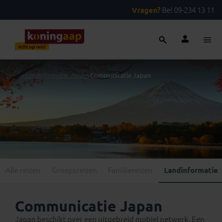
Vragen?
Bel 09-234 13 11
...
>
Landinformatie Japan
>
Communicatie Japan
Alle reizen
Groepsreizen
Familiereizen
Landinformatie
Communicatie Japan
Japan beschikt over een uitgebreid mobiel netwerk. Een