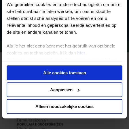
We gebruiken cookies en andere technologieën om onze
site betrouwbaar te laten werken, om ons in staat te
stellen statistische analyses uit te voeren en om u
Inschrijven
relevante inhoud en gepersonaliseerde advertenties op
de site en andere kanalen te tonen.
Als je het niet eens bent met het gebruik van optionele
Vragen?
Bel 09-234 13 11
cookies en technologieën, klik dan
hier
.
Je kunt je selectie in de instellingen aanpassen of deze
REIZEN MET KONING AAP
onder aan de pagina op elk gewenst moment voor de
Waarom Koning Aap?
Bestemmingen
Alle cookies toestaan
toekomst wijzigen.
Duurzaam toerisme
Vacatures
Veelgestelde vragen
Privacy beleid
Aanpassen
Reisdocumenten aanvragen
Reisverzekeringen
REISTYPES
Groepsreizen
Alleen noodzakelijke cookies
Pioniersreizen
Festivalreizen
Familiereizen 6+
POPULAIRE GROEPSREIZEN
Vietnam reizen