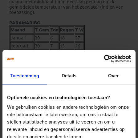
maand met minimaal 1 mm-neerslag per dag en- de
gemiddelde temperatuur van het zeewater (indien van
toepassing).
PARAMARIBO
Maand
T Gem
Zon
Regen
T W
Januari
30
6
18
27
Februari
30
7
13
26
Maart
30
7
15
26
April
31
6
17
26
Mei
31
6
23
27
Toestemming
Details
Over
Juni
32
7
24
27
Juli
32
8
21
27
Augustus
32
9
15
27
Optionele cookies en technologieën toestaan?
September
31
9
9
28
We gebruiken cookies en andere technologieën om onze
Oktober
31
9
9
28
site betrouwbaar te laten werken, om ons in staat te
November
31
8
12
27
stellen statistische analyses uit te voeren en om u
December
31
6
18
27
relevante inhoud en gepersonaliseerde advertenties op
de site en andere kanalen te tonen.