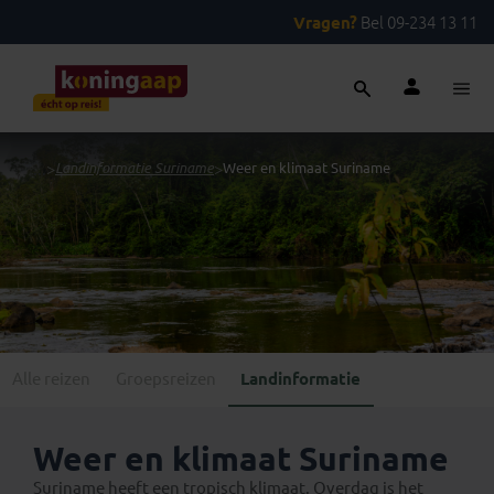
Vragen?
Bel 09-234 13 11
...
>
Landinformatie Suriname
>
Weer en klimaat Suriname
Alle reizen
Groepsreizen
Landinformatie
Weer en klimaat Suriname
Suriname heeft een tropisch klimaat. Overdag is het