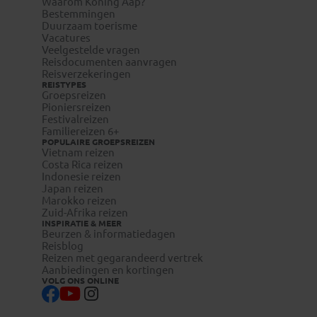
Waarom Koning Aap?
Bestemmingen
Duurzaam toerisme
Vacatures
Veelgestelde vragen
Reisdocumenten aanvragen
Reisverzekeringen
REISTYPES
Groepsreizen
Pioniersreizen
Festivalreizen
Familiereizen 6+
POPULAIRE GROEPSREIZEN
Vietnam reizen
Costa Rica reizen
Indonesie reizen
Japan reizen
Marokko reizen
Zuid-Afrika reizen
INSPIRATIE & MEER
Beurzen & informatiedagen
Reisblog
Reizen met gegarandeerd vertrek
Aanbiedingen en kortingen
VOLG ONS ONLINE