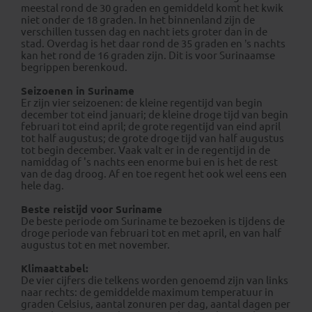
meestal rond de 30 graden en gemiddeld komt het kwik
niet onder de 18 graden. In het binnenland zijn de
verschillen tussen dag en nacht iets groter dan in de
stad. Overdag is het daar rond de 35 graden en ’s nachts
kan het rond de 16 graden zijn. Dit is voor Surinaamse
begrippen berenkoud.
Seizoenen in Suriname
Er zijn vier seizoenen: de kleine regentijd van begin
december tot eind januari; de kleine droge tijd van begin
februari tot eind april; de grote regentijd van eind april
tot half augustus; de grote droge tijd van half augustus
tot begin december. Vaak valt er in de regentijd in de
namiddag of 's nachts een enorme bui en is het de rest
van de dag droog. Af en toe regent het ook wel eens een
hele dag.
Beste reistijd voor Suriname
De beste periode om Suriname te bezoeken is tijdens de
droge periode van februari tot en met april, en van half
augustus tot en met november.
Klimaattabel:
De vier cijfers die telkens worden genoemd zijn van links
naar rechts: de gemiddelde maximum temperatuur in
graden Celsius, aantal zonuren per dag, aantal dagen per